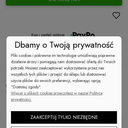
Kup i zapłać później
Dbamy o Twoją prywatność
zapytaj o produkt
Pliki cookies i pokrewne im technologie umożliwiają poprawne
działanie strony i pomagają nam dostosować ofertę do Twoich
poleć znajomemu
potrzeb. Możesz zaakceptować wykorzystanie przez nas
wszystkich tych plików i przejść do sklepu lub dostosować
użycie plików do swoich preferencji, wybierając opcję
Dostępność:
Wysyłka w:
Dostawa:
na
od 9,99 zł
- ORLEN Paczka
"Dostosuj zgody".
48 godzin
wyczerpaniu
(Polska)
sprawdź formy dostawy
Więcej o plikach cookies przeczytasz w naszej Polityce
Cena nie zawiera ewentualnych kosztów płatności
prywatności.
Opis
ZAAKCEPTUJ TYLKO NIEZBĘDNE