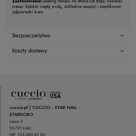
Zastosowanie:
peeling nanieść na dłonie lub stopy, wykonać
masaż. Spłukać ciepłą wodą, dokładnie osuszyć i zaaplikować
odpowiedni krem.
Bezpieczeństwo
Koszty dostawy
Producent
Star Nail International, Inc.
Kraj wysyłki:
Valencia, Ca. 91355
29120 Avenue Paine, Stany Zjednoczone
lcenteno@cuccio.com
800 762 6245
DPD Pickup
(Punkty odbioru / Automaty
0,00 zł
paczkowe)
Osoba odpowiedzialna na terenie UE
cuccio.pl | CUCCIO - STAR NAIL -
ORLEN Paczka
(Dostawa 1-2 dni robocze)
0,00 zł
STARDORO
Petar Bangeev
Chakalitsa 2A
Lipiny 2
Paczkomaty InPost
0,00 zł
2700 Blagoevgrad, Bułgaria
92-701 Łódź
NIP: 725 000 62 20
qeri_bangeeva@yahoo.com