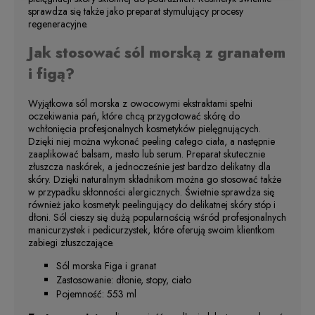
sprawdza się także jako preparat stymulujący procesy
regeneracyjne.
Jak stosować sól morską z granatem
i figą?
Wyjątkowa sól morska z owocowymi ekstraktami spełni
oczekiwania pań, które chcą przygotować skórę do
wchłonięcia profesjonalnych kosmetyków pielęgnujących.
Dzięki niej można wykonać peeling całego ciała, a następnie
zaaplikować balsam, masło lub serum. Preparat skutecznie
złuszcza naskórek, a jednocześnie jest bardzo delikatny dla
skóry. Dzięki naturalnym składnikom można go stosować także
w przypadku skłonności alergicznych. Świetnie sprawdza się
również jako kosmetyk peelingujący do delikatnej skóry stóp i
dłoni. Sól cieszy się dużą popularnością wśród profesjonalnych
manicurzystek i pedicurzystek, które oferują swoim klientkom
zabiegi złuszczające.
Sól morska Figa i granat
Zastosowanie: dłonie, stopy, ciało
Pojemność: 553 ml