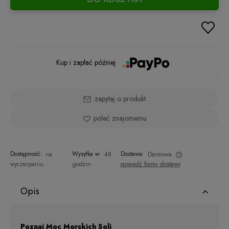
Kup i zapłać później
zapytaj o produkt
poleć znajomemu
Dostępność:
Wysyłka w:
Dostawa:
na
48
Darmowa
wyczerpaniu
godzin
sprawdź formy dostawy
Cena nie zawiera ewentualnych kosztów płatności
Opis
Poznaj Moc Morskich Soli