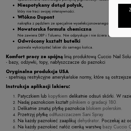
Niespotykany dotąd połysk,
który nie traci swojej intensywności.
Włókno Dupont
nakrętka z pędzlem ze specjalnie wyselekcjonowanego włókna DuPon
Nowatorska formuła chemiczna
Nie zawiera DBP i Toluenu. Nie odpryskuje i nie ściera się na krawę
Odwrócony kształt butelki
pozwala wykorzystać lakier do samego końca.
Komfort pracy ze spójną
linią produktową Cuccio Nail Sol
- bazy, odżywki, topy, nabłyszczacze do paznokci
Oryginalna produkcja USA
- spełniają restrykcyjne amerykańskie normy, które są ostrzejsz
Instrukcja aplikacji lakieru:
Patyczkiem lub
kopytkiem
delikatnie odsuń skórki. W razi
Nadaj paznokciom kształt
pilnikiem o gradacji 180.
Delikatnie zmatuj płytkę paznokcia
blokiem polerskim.
Przetrzyj płytkę
odtłuszczaczem Sani Spray.
Na każdy paznokieć zaaplikuj
dehydrator
. Poczekaj aż o
Na każdy paznokieć nałóż cienką warstwę
bazy Cuccio C