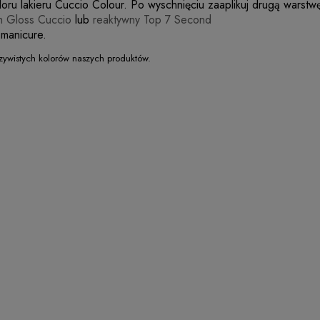
ru lakieru Cuccio Colour. Po wyschnięciu zaaplikuj drugą warstw
h Gloss Cuccio
lub
reaktywny Top 7 Second
 manicure.
zywistych kolorów naszych produktów.