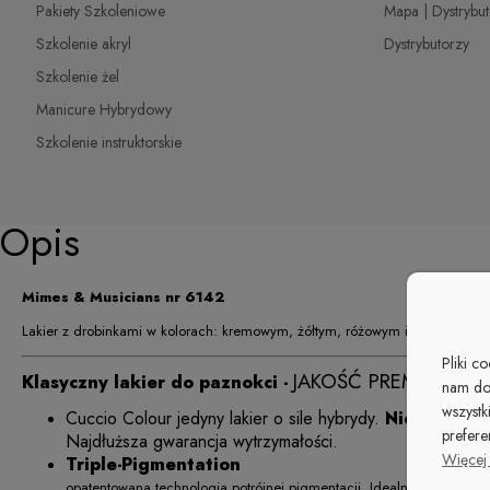
Pakiety Szkoleniowe
Mapa | Dystrybu
Szkolenie akryl
Dystrybutorzy
Szkolenie żel
Manicure Hybrydowy
Szkolenie instruktorskie
Opis
Mimes & Musicians nr 6142
Lakier z drobinkami w kolorach: kremowym, żółtym, różowym i jasnoróżowy
Pliki c
JAKOŚĆ PREMIUM
Klasyczny lakier do paznokci -
nam do
wszystk
Cuccio Colour
jedyny lakier o sile hybrydy.
Niezawodna 
prefere
Najdłuższa gwarancja wytrzymałości.
Więcej 
Triple-Pigmentation
opatentowana technologia potrójnej pigmentacji. Idealny efekt już prz