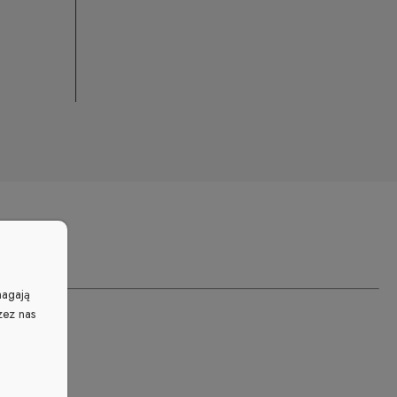
magają
zez nas