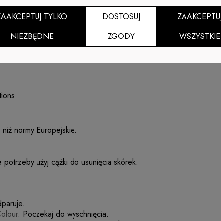
ZAAKCEPTUJ TYLKO
DOSTOSUJ
ZAAKCEPTU
NIEZBĘDNE
ZGODY
WSZYSTKIE
t.
dziach paznokci.
utions
e niż normy Europejskie.
e potrzeby użyj cążki do usunięcia skórek.
dparuje.
olour
. Poczekaj do wyschnięcia.