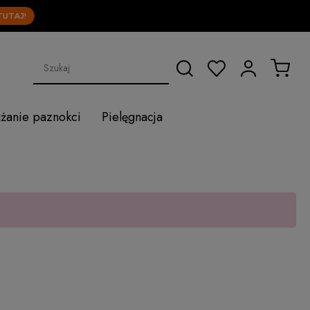
J!
użanie paznokci
Pielęgnacja