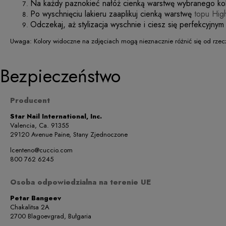
Na każdy paznokieć nałóż cienką warstwę wybranego kolo
Po wyschnięciu lakieru zaaplikuj cienką warstwę
topu Hig
Odczekaj, aż stylizacja wyschnie i ciesz się perfekcyjnym
Uwaga: Kolory widoczne na zdjęciach mogą nieznacznie różnić się od rzec
Bezpieczeństwo
Producent
Star Nail International, Inc.
Valencia, Ca. 91355
29120 Avenue Paine, Stany Zjednoczone
lcenteno@cuccio.com
800 762 6245
Osoba odpowiedzialna na terenie UE
Petar Bangeev
Chakalitsa 2A
2700 Blagoevgrad, Bułgaria