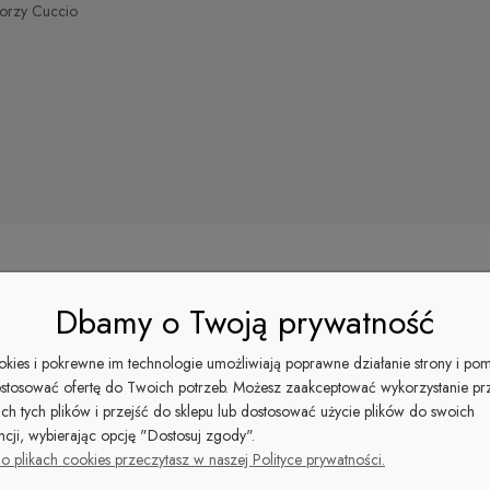
torzy Cuccio
Dbamy o Twoją prywatność
m.
ookies i pokrewne im technologie umożliwiają poprawne działanie strony i po
stosować ofertę do Twoich potrzeb. Możesz zaakceptować wykorzystanie pr
ich tych plików i przejść do sklepu lub dostosować użycie plików do swoich
trwałość 10+ dni!
ncji, wybierając opcję "Dostosuj zgody".
o plikach cookies przeczytasz w naszej Polityce prywatności.
y pierwszej warstwie.