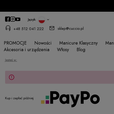
Język:
sklep@cuccio.pl
+48 512 041 222
PROMOCJE
Nowości
Manicure Klasyczny
Man
Akcesoria i urządzenia
Włosy
Blog
Jesteś w:
Kup i zapłać później