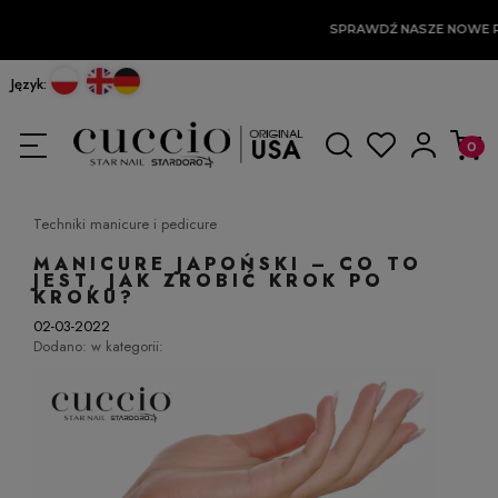
SPRAWDŹ NASZE NOWE P
Język:
Techniki manicure i pedicure
MANICURE JAPOŃSKI – CO TO
JEST, JAK ZROBIĆ KROK PO
KROKU?
02-03-2022
Dodano:
w kategorii: