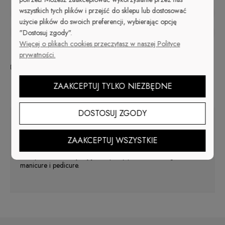
wszystkich tych plików i przejść do sklepu lub dostosować
zapytaj o produkt
użycie plików do swoich preferencji, wybierając opcję
poleć znajomemu
"Dostosuj zgody".
Więcej o plikach cookies przeczytasz w naszej Polityce
prywatności.
Dostępność:
brak towaru
ZAAKCEPTUJ TYLKO NIEZBĘDNE
Opis
DOSTOSUJ ZGODY
Cążki wykonane z uszlachetnionej nierdzewnej stali
chirurgicznej.
Precyzyjne cążki, idealne do wycinania skórek
ZAAKCEPTUJ WSZYSTKIE
wokół paznokci.
Maksymalnie zmniejszają czas pracy podczas zabiegów
manicure i pedicure.