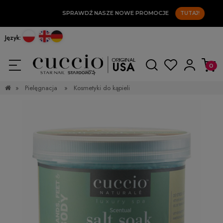
SPRAWDŹ NASZE NOWE PROMOCJE
TUTAJ!
Język:
»
Pielęgnacja
»
Kosmetyki do kąpieli