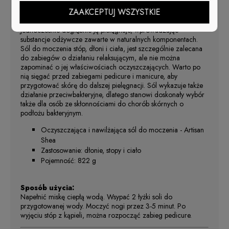
działaniu? Kosmetyk Cuccio Artisan Shea i Vetiver będzie
ZAAKCEPTUJ WSZYSTKIE
doskonałym wyborem! Wspaniale zmiękcza skórę i sprawdza
się nawet w przypadku zrogowaciałego naskórka.
Jednocześnie dogłębnie ją pielęgnuje, wprowadzając
substancje odżywcze zawarte w naturalnych komponentach.
Sól do moczenia stóp, dłoni i ciała, jest szczególnie zalecana
do zabiegów o działaniu relaksującym, ale nie można
zapominać o jej właściwościach oczyszczających. Warto po
nią sięgać przed zabiegami pedicure i manicure, aby
przygotować skórę do dalszej pielęgnacji. Sól wykazuje także
działanie przeciwbakteryjne, dlatego stanowi doskonały wybór
także dla osób ze skłonnościami do chorób skórnych o
podłożu bakteryjnym.
Oczyszczająca i nawilżająca sól do moczenia - Artisan
Shea
Zastosowanie: dłonie, stopy i ciało
Pojemność: 822 g
Sposób użycia:
Napełnić miskę ciepłą wodą. Wsypać 2 łyżki soli do
przygotowanej wody. Moczyć nogi przez 3-5 minut. Po
wyjęciu stóp z kąpieli, można rozpocząć zabieg pedicure.