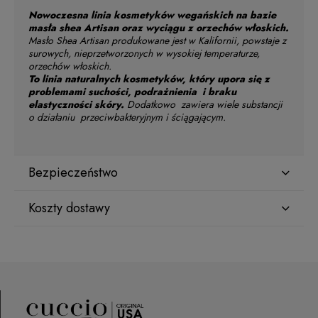
Nowoczesna linia kosmetyków wegańskich na bazie
masła shea Artisan oraz wyciągu z orzechów włoskich.
Masło Shea Artisan produkowane jest w Kalifornii, powstaje z
surowych, nieprzetworzonych w wysokiej temperaturze,
orzechów włoskich.
To linia naturalnych kosmetyków, który upora się z
problemami suchości, podrażnienia i braku
elastyczności skóry.
Dodatkowo zawiera wiele substancji
o działaniu przeciwbakteryjnym i ściągającym.
Bezpieczeństwo
Koszty dostawy
Producent
Star Nail International, Inc.
Kraj wysyłki:
Valencia, Ca. 91355
29120 Avenue Paine, Stany Zjednoczone
lcenteno@cuccio.com
800 762 6245
ORLEN Paczka
(Dostawa 1-2 dni robocze)
9,99 zł