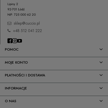
Osoba odpowiedzialna na terenie UE
Lipiny 2
HEMA
92-701 Łódź
Petar Bangeev
NIP: 725 000 62 20
Chakalitsa 2A
Hydroxycyclohexyl Phenyl Ketone
2700 Blagoevgrad, Bułgaria
sklep@cuccio.pl
qeri_bangeeva@yahoo.com
+48 512 041 222
+359887430661
Importer
POMOC
P.H. NEXT Maciej Wojnarowski
Słoneczna 10
91-491 Łódź, Polska
MOJE KONTO
biuro@cuccio.pl
42 61 68 555
PŁATNOŚCI I DOSTAWA
INFORMACJE
O NAS