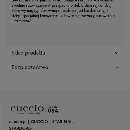
świetnie rozwiązanie w przypadku płytek o słabszej kondycji,
które wymagają efektywnej odbudowy. Jest bardzo silny, a
dzięki specjalnej konsystencji z łatwością można go dowolnie
uformować.
Skład produktu
Bezpieczeństwo
Urethane Acrylate Prepolymer
Producent
Ethoxylated Trimethylolpropane Triacrylate
Star Nail International, Inc.
Valencia, Ca. 91355
29120 Avenue Paine, Stany Zjednoczone
Methacrylic Acid
lcenteno@cuccio.com
800 762 6245
cuccio.pl | CUCCIO - STAR NAIL -
STARDORO