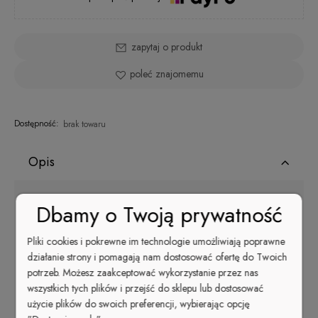
zapytaj o produkt
poleć znajomemu
Dostępność:
brak towaru
Opis
Dbamy o Twoją prywatność
Żel Acrygel bezbarwny idealny do łączenia z
Acrygel'em
pudrem bezbarwnym
Pojemność 15 g.
Pliki cookies i pokrewne im technologie umożliwiają poprawne
działanie strony i pomagają nam dostosować ofertę do Twoich
Pierwsza Hybryda do paznokci na Świecie! Siła
akrylu, elastyczność żelu.
potrzeb. Możesz zaakceptować wykorzystanie przez nas
wszystkich tych plików i przejść do sklepu lub dostosować
Rewolucyjna metoda polegająca na łączeniu pudru z
użycie plików do swoich preferencji, wybierając opcję
żelem dająca twardość akrylu i elastyczność