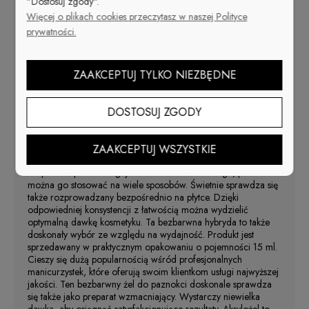
"Dostosuj zgody".
żelu. Przeznaczony do przedłużania płytki paznokci za
Więcej o plikach cookies przeczytasz w naszej Polityce
pomocą tipsa lub szablonu oraz do zastosowania na
prywatności.
naturalna płytkę paznokcia w celu jej
wzmocnienia. Łatwy do nakładania i opracowywania,
utwardzać w lampie UV / LED
ZAAKCEPTUJ TYLKO NIEZBĘDNE
Jak osiągnąć efekt idealnie
równych, bardzo mocnych i długich
DOSTOSUJ ZGODY
paznokci?
ZAAKCEPTUJ WSZYSTKIE
Wystarczy sięgnąć po bezbarwny akrylożel do manicure.
Preparat w pełni zasługuje na miano uniwersalnego, ponieważ
można go stosować na wiele sposobów. Świetnie sprawdza się
także rozprowadzany bezpośrednio na płytce. Dzięki
odpowiedniej konsystencji z łatwością można wydzielić
optymalną dawkę kosmetyku. Ta bezbarwna hybryda to także
doskonały wybór ze względu na wydajność. Produkt jest
sprzedawany w praktycznym opakowaniu o pojemności 15 ml.
Cieszy się dużą popularnością wśród profesjonalnych
manicurzystek, które oferują swoim klientkom usługi najwyższej
jakości. Ten bezbarwny żel do paznokci doskonale sprawdza
się także jako preparat wzmacniający. Wystarczy niewielka
dawka, aby osiągnąć satysfakcjonujące rezultaty. Akrylożel to