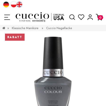
»
Klassische Maniküre
»
Cuccio Nagellacke
RABATT