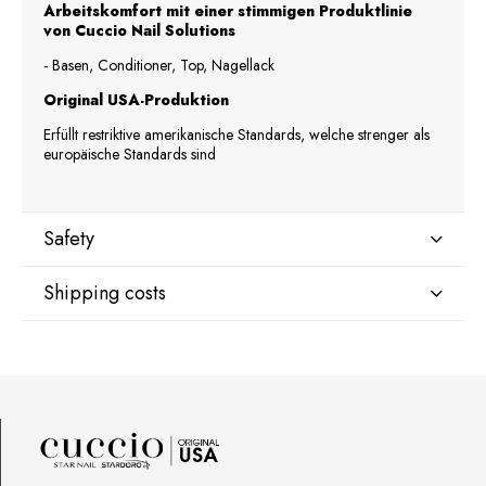
Arbeitskomfort mit einer stimmigen Produktlinie
von Cuccio Nail Solutions
- Basen, Conditioner, Top, Nagellack
Original USA-Produktion
Erfüllt restriktive amerikanische Standards, welche strenger als
europäische Standards sind
Safety
Shipping costs
Manufacturer
Star Nail International, Inc.
Valencia, Ca. 91355
DPD Kurier Deutschland
9,07 €
29120 Avenue Paine, Stany Zjednoczone
lcenteno@cuccio.com
800 762 6245