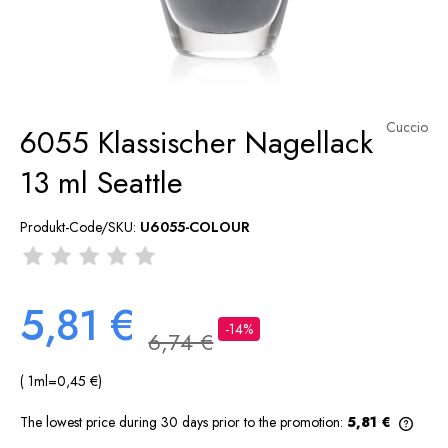
Cuccio
6055 Klassischer Nagellack
13 ml Seattle
Produkt-Code/SKU:
U6055-COLOUR
5,81 €
-14%
6,74 €
( 1
ml
=
0,45 €
)
The lowest price during 30 days prior to the promotion:
5,81 €
If th