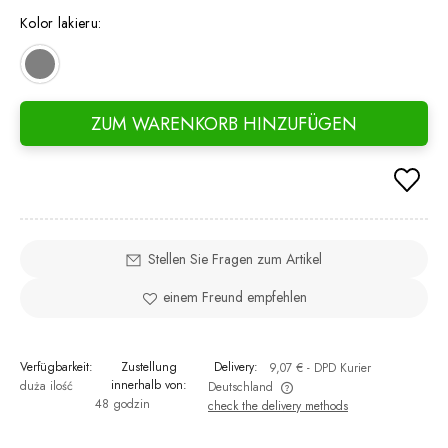
days,
Kolor lakieru:
went 
ZUM WARENKORB HINZUFÜGEN
Stellen Sie Fragen zum Artikel
einem Freund empfehlen
Verfügbarkeit:
Zustellung
Delivery:
9,07 €
- DPD Kurier
innerhalb von:
duża ilość
Deutschland
48 godzin
check the delivery methods
The price does not include any possible payment costs