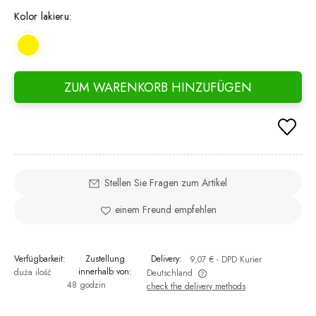
days,
Kolor lakieru:
went 
ZUM WARENKORB HINZUFÜGEN
Stellen Sie Fragen zum Artikel
einem Freund empfehlen
Verfügbarkeit:
Zustellung
Delivery:
9,07 €
- DPD Kurier
innerhalb von:
duża ilość
Deutschland
48 godzin
check the delivery methods
The price does not include any possible payment costs