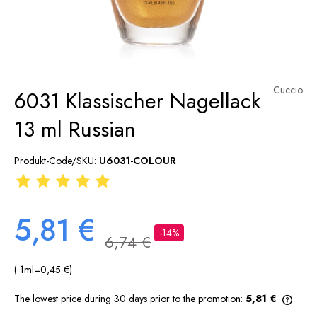
Cuccio
6031 Klassischer Nagellack
13 ml Russian
Produkt-Code/SKU:
U6031-COLOUR
5,81 €
-14%
6,74 €
( 1
ml
=
0,45 €
)
The lowest price during 30 days prior to the promotion:
5,81 €
If th