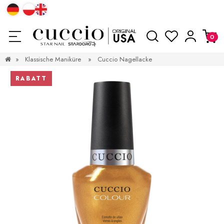
»
Klassische Maniküre
»
Cuccio Nagellacke
RABATT