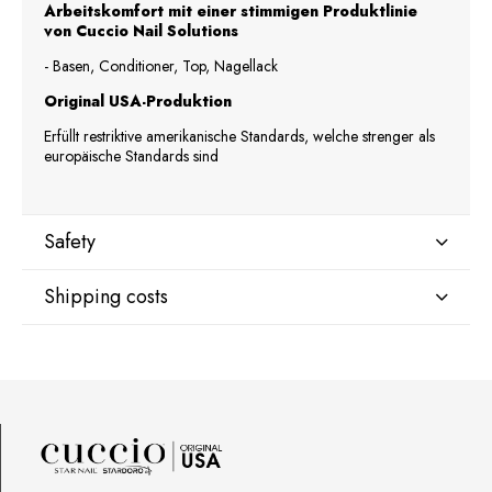
Arbeitskomfort mit einer stimmigen Produktlinie
von Cuccio Nail Solutions
- Basen, Conditioner, Top, Nagellack
Original USA-Produktion
Erfüllt restriktive amerikanische Standards, welche strenger als
europäische Standards sind
Safety
Shipping costs
Manufacturer
Star Nail International, Inc.
Valencia, Ca. 91355
DPD Kurier Deutschland
9,07 €
29120 Avenue Paine, Stany Zjednoczone
lcenteno@cuccio.com
800 762 6245