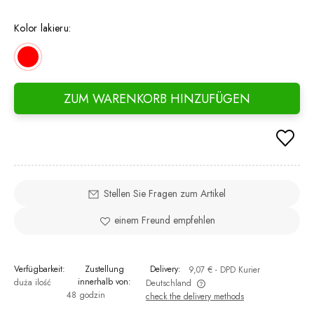
If th
days,
Kolor lakieru:
went 
ZUM WARENKORB HINZUFÜGEN
Stellen Sie Fragen zum Artikel
einem Freund empfehlen
Verfügbarkeit:
Zustellung
Delivery:
9,07 €
- DPD Kurier
innerhalb von:
duża ilość
Deutschland
48 godzin
check the delivery methods
The price does not include any possible payment costs