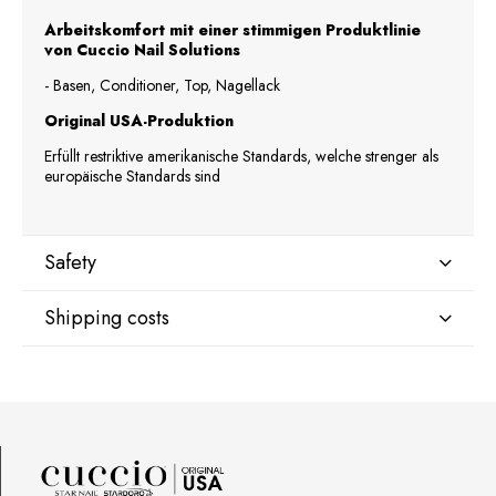
Arbeitskomfort mit einer stimmigen Produktlinie
von Cuccio Nail Solutions
- Basen, Conditioner, Top, Nagellack
Original USA-Produktion
Erfüllt restriktive amerikanische Standards, welche strenger als
europäische Standards sind
Safety
Shipping costs
Manufacturer
Star Nail International, Inc.
Valencia, Ca. 91355
DPD Kurier Deutschland
9,07 €
29120 Avenue Paine, Stany Zjednoczone
lcenteno@cuccio.com
800 762 6245