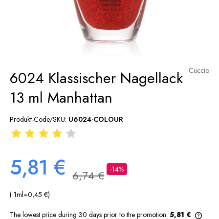
Cuccio
6024 Klassischer Nagellack
13 ml Manhattan
Produkt-Code/SKU:
U6024-COLOUR
5,81 €
-14%
6,74 €
( 1
ml
=
0,45 €
)
The lowest price during 30 days prior to the promotion:
5,81 €