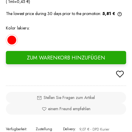
( 1
ml
=
0,45 €
)
The lowest price during 30 days prior to the promotion:
5,81 €
If th
days,
Kolor lakieru:
went 
ZUM WARENKORB HINZUFÜGEN
Stellen Sie Fragen zum Artikel
einem Freund empfehlen
Verfügbarkeit:
Zustellung
Delivery:
9,07 €
- DPD Kurier