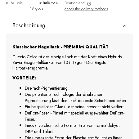
innerhalb von:
duża ilość
Deutschland
48 godzin
check the delivery methods
The price does not include any possible payment costs
Beschreibung
Klassischer Nagellack - PREMIUM QUALITÄT
Cuccio Color ist der einzige Lack mit der Kraft eines Hybrids.
Zuverlässige Haltbarkeit von 10+ Tagen! Die längste
Haltbarkeitsgarantie.
VORTEILE:
Dreifach-Pigmentierung
Die patentierte Technologie der dreifachen
Pigmentierung lässt den Lack die erste Schicht bedecken
Ein beispielloser Glanz, der seine Intensität nicht verliert.
DuPont-Faser - Pinsel mit speziell ausgewählter DuPont-
Faser.
Innovative chemische Formel. Frei von Formaldehyd,
DBP und Toluol.
Die umgekehrte Form der Flasche ermöglicht es Ihnen,