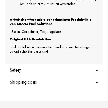
den Lack bis zum Schluss zu verwenden.
Arbeitskomfort mit einer stimmigen Produktlinie
von Cuccio Nail Solutions
- Basen, Conditioner, Top, Nagellack
Original USA-Produktion
Erfüllt restriktive amerikanische Standards, welche strenger als
europäische Standards sind
Safety
Shipping costs
Manufacturer
Star Nail International, Inc.
Valencia, Ca. 91355
DPD Kurier Deutschland
9,07 €
29120 Avenue Paine, Stany Zjednoczone