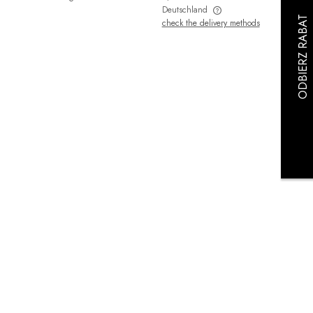
Deutschland
check the delivery methods
The price does not include any possible
payment costs