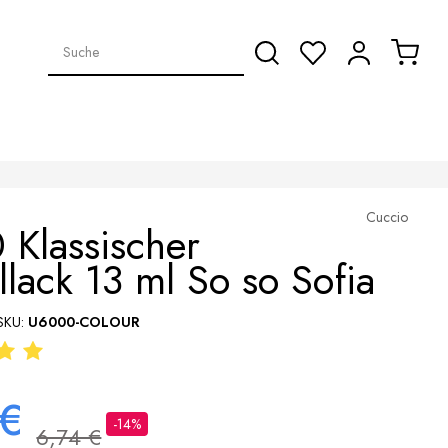
Cuccio
Klassischer
lack 13 ml So so Sofia
SKU:
U6000-COLOUR
 €
-14%
6,74 €