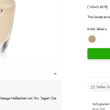
( 1
ml
=
0,45 €
)
The lowest pric
Kolor lakieru:
Stellen S
erlässige Haltbarkeit von 10+ Tagen! Die
Verfügbarkeit
duża ilość