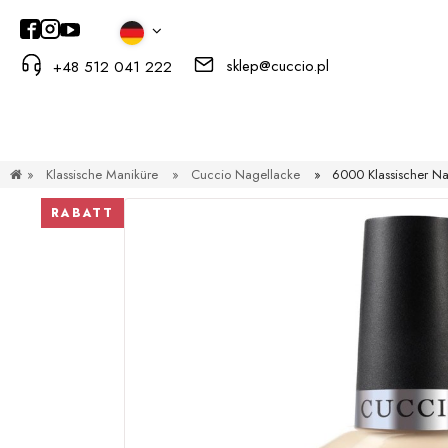
sklep@cuccio.pl
+48 512 041 222
»
Klassische Maniküre
»
Cuccio Nagellacke
»
6000 Klassischer Na
RABATT