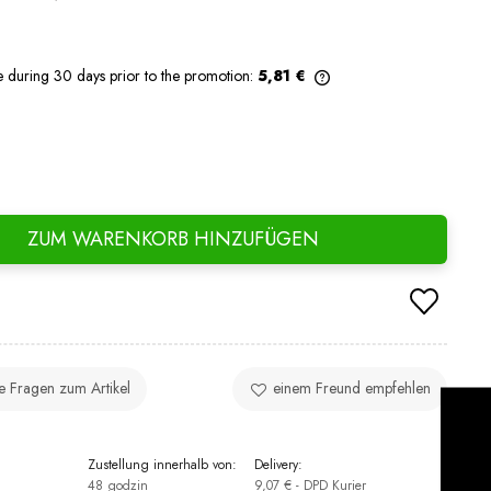
e during 30 days prior to the promotion:
5,81 €
If the product is sold for less than 30
days, the lowest price since the product
went on sale is displayed.
ZUM WARENKORB HINZUFÜGEN
ie Fragen zum Artikel
einem Freund empfehlen
:
Zustellung innerhalb von:
Delivery:
48 godzin
9,07 €
- DPD Kurier