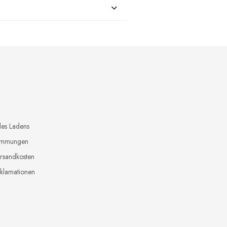
 €
des Ladens
timmungen
ersandkosten
klamationen