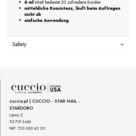
6 ml
Inhalt bedeutet 20 zufriedene Kunden
mitteldicke Konsistenz, läuft beim Auftragen
nicht ab
einfache Anwendung
Safety
Manufacturer
GNBLAB sp.z.o.o
Piotrkowska 270
90-361 Łódź, Polska
uwagi@gnb-lab.com
cuccio.pl | CUCCIO - STAR NAIL -
STARDORO
Importer
Lipiny 2
P.H. NEXT Maciej Wojnarowski
92-701 Łódź
Słoneczna 10
NIP: 725 000 62 20
91-491 Łódź, Polska