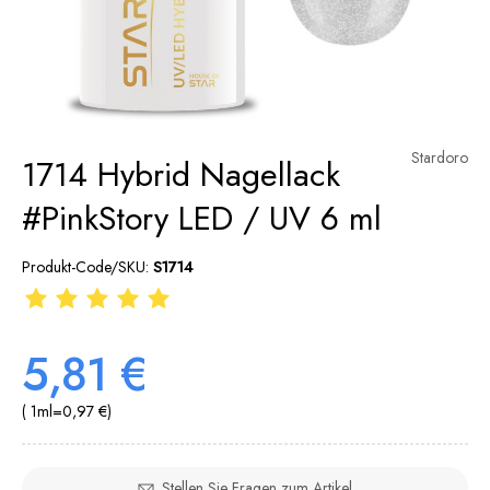
Stardoro
1714 Hybrid Nagellack
#PinkStory LED / UV 6 ml
Produkt-Code/SKU:
S1714
5,81 €
( 1
ml
=
0,97 €
)
Stellen Sie Fragen zum Artikel