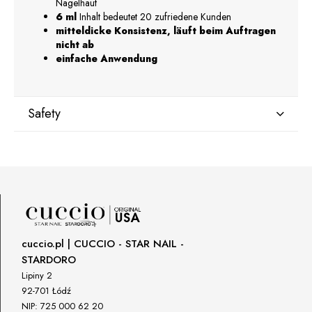
Nagelhaut
6 ml
Inhalt bedeutet 20 zufriedene Kunden
mitteldicke Konsistenz, läuft beim Auftragen
nicht ab
einfache Anwendung
Safety
Manufacturer
GNBLAB sp.z.o.o
Piotrkowska 270
90-361 Łódź, Polska
uwagi@gnb-lab.com
cuccio.pl | CUCCIO - STAR NAIL -
STARDORO
Importer
Lipiny 2
P.H. NEXT Maciej Wojnarowski
92-701 Łódź
Słoneczna 10
NIP: 725 000 62 20
91-491 Łódź, Polska