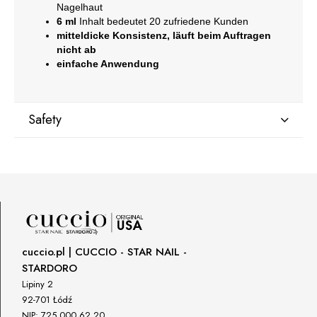
Nagelhaut
6 ml
Inhalt bedeutet 20 zufriedene Kunden
mitteldicke Konsistenz, läuft beim Auftragen
nicht ab
einfache Anwendung
Safety
Manufacturer
GNBLAB sp.z.o.o
Piotrkowska 270
90-361 Łódź, Polska
uwagi@gnb-lab.com
cuccio.pl | CUCCIO - STAR NAIL -
STARDORO
Importer
Lipiny 2
P.H. NEXT Maciej Wojnarowski
92-701 Łódź
Słoneczna 10
NIP: 725 000 62 20