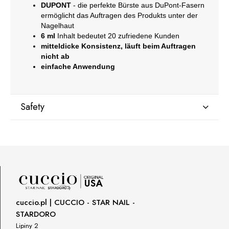
DUPONT
- die perfekte Bürste aus DuPont-Fasern
ermöglicht das Auftragen des Produkts unter der
Nagelhaut
6 ml
Inhalt bedeutet 20 zufriedene Kunden
mitteldicke Konsistenz, läuft beim Auftragen
nicht ab
einfache Anwendung
Safety
Manufacturer
GNBLAB sp.z.o.o
Piotrkowska 270
90-361 Łódź, Polska
uwagi@gnb-lab.com
cuccio.pl | CUCCIO - STAR NAIL -
STARDORO
Importer
Lipiny 2