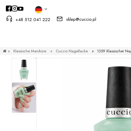
sklep@cuccio.pl
+48 512 041 222
»
Klassische Maniküre
»
Cuccio Nagellacke
»
1359 Klassischer N
RABATT