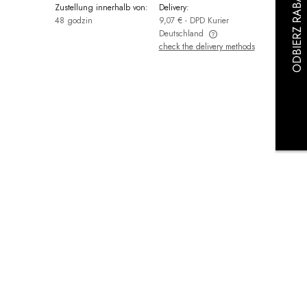
:
Zustellung innerhalb von:
Delivery:
48 godzin
9,07 €
- DPD Kurier
Deutschland
check the delivery methods
The price does not include any possible
payment costs