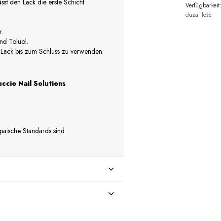
sst den Lack die erste Schicht
Verfügbarkeit
duża ilość
r.
nd Toluol.
 Lack bis zum Schluss zu verwenden.
ccio Nail Solutions
opäische Standards sind