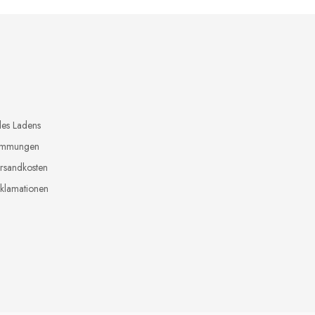
 €
des Ladens
timmungen
ersandkosten
klamationen