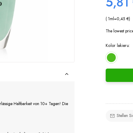
5,81
( 1
ml
=
0,45 €
)
The lowest pric
Kolor lakieru:
erlässige Haltbarkeit von 10+ Tagen! Die
Stellen S