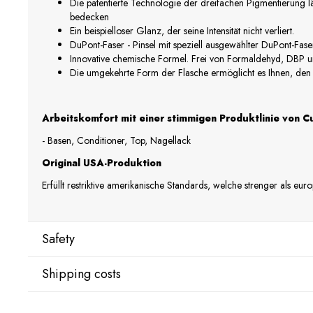
Die patentierte Technologie der dreifachen Pigmentierung lä
bedecken
Ein beispielloser Glanz, der seine Intensität nicht verliert.
DuPont-Faser - Pinsel mit speziell ausgewählter DuPont-Fase
Innovative chemische Formel. Frei von Formaldehyd, DBP u
Die umgekehrte Form der Flasche ermöglicht es Ihnen, den
Arbeitskomfort mit einer stimmigen Produktlinie von Cu
- Basen, Conditioner, Top, Nagellack
Original USA-Produktion
Erfüllt restriktive amerikanische Standards, welche strenger als eur
Safety
Shipping costs
Manufacturer
Star Nail International, Inc.