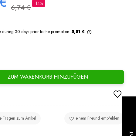
 €
-14%
6,74 €
e during 30 days prior to the promotion:
5,81 €
If the product is sold for less than 30
days, the lowest price since the product
went on sale is displayed.
ZUM WARENKORB HINZUFÜGEN
ie Fragen zum Artikel
einem Freund empfehlen