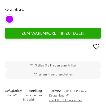
If th
days,
Kolor lakieru:
went 
ZUM WARENKORB HINZUFÜGEN
Stellen Sie Fragen zum Artikel
einem Freund empfehlen
Verfügbarkeit:
Zustellung
Delivery:
9,07 €
- DPD Kurier
innerhalb von:
duża ilość
Deutschland
48 godzin
check the delivery methods
The price does not include any possible payment costs