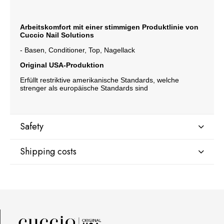
Arbeitskomfort mit einer stimmigen Produktlinie von
Cuccio Nail Solutions
- Basen, Conditioner, Top, Nagellack
Original USA-Produktion
Erfüllt restriktive amerikanische Standards, welche
strenger als europäische Standards sind
Safety
Shipping costs
Manufacturer
Star Nail International, Inc.
Valencia, Ca. 91355
DPD Kurier Deutschland
9,07 €
29120 Avenue Paine, Stany Zjednoczone
lcenteno@cuccio.com
800 762 6245