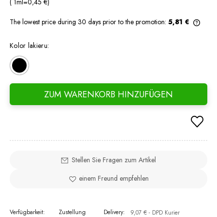
( 1
ml
=
0,45 €
)
The lowest price during 30 days prior to the promotion:
5,81 €
If th
days,
Kolor lakieru:
went 
ZUM WARENKORB HINZUFÜGEN
Stellen Sie Fragen zum Artikel
einem Freund empfehlen
Verfügbarkeit:
Zustellung
Delivery:
9,07 €
- DPD Kurier