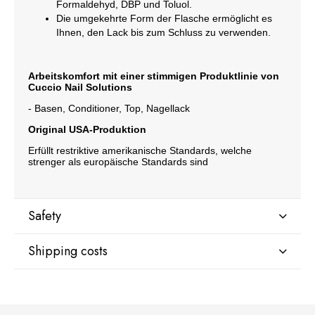
Formaldehyd, DBP und Toluol.
Die umgekehrte Form der Flasche ermöglicht es
Ihnen, den Lack bis zum Schluss zu verwenden.
Arbeitskomfort mit einer stimmigen Produktlinie von
Cuccio Nail Solutions
- Basen, Conditioner, Top, Nagellack
Original USA-Produktion
Erfüllt restriktive amerikanische Standards, welche
strenger als europäische Standards sind
Safety
Shipping costs
Manufacturer
Star Nail International, Inc.
Valencia, Ca. 91355
DPD Kurier Deutschland
9,07 €
29120 Avenue Paine, Stany Zjednoczone