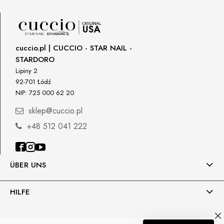
lcenteno@cuccio.com
800 762 6245
Responsible person in the EU
cuccio.pl | CUCCIO - STAR NAIL -
STARDORO
Petar Bangeev
Chakalitsa 2A
Lipiny 2
2700 Blagoevgrad, Bułgaria
92-701 Łódź
NIP: 725 000 62 20
qeri_bangeeva@yahoo.com
+359887430661
sklep@cuccio.pl
+48 512 041 222
Importer
P.H. NEXT Maciej Wojnarowski
Słoneczna 10
91-491 Łódź, Polska
ÜBER UNS
biuro@cuccio.pl
42 61 68 555
HILFE