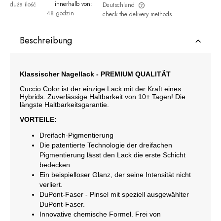
innerhalb von:
duża ilość
Deutschland
48 godzin
check the delivery methods
The price does not include any possible payment costs
Beschreibung
Klassischer Nagellack - PREMIUM QUALITÄT
Cuccio Color ist der einzige Lack mit der Kraft eines
Hybrids. Zuverlässige Haltbarkeit von 10+ Tagen! Die
längste Haltbarkeitsgarantie.
VORTEILE:
Dreifach-Pigmentierung
Die patentierte Technologie der dreifachen
Pigmentierung lässt den Lack die erste Schicht
bedecken
Ein beispielloser Glanz, der seine Intensität nicht
verliert.
DuPont-Faser - Pinsel mit speziell ausgewählter
DuPont-Faser.
Innovative chemische Formel. Frei von