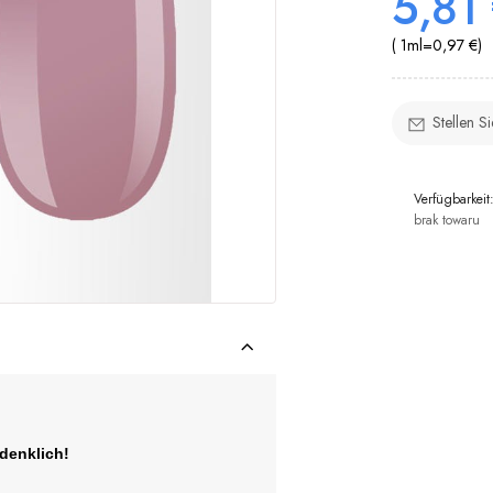
5,81
( 1
ml
=
0,97 €
)
Stellen S
Verfügbarkeit
brak towaru
edenklich!