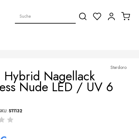
Stardoro
 Hybrid Nagellack
ness Nude LED / UV 6
SKU:
S11132