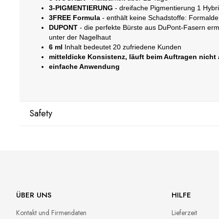
3-PIGMENTIERUNG
- dreifache Pigmentierung 1 Hybrid
3FREE Formula
- enthält keine Schadstoffe: Formald
DUPONT
- die perfekte Bürste aus DuPont-Fasern erm
unter der Nagelhaut
6 ml
Inhalt bedeutet 20 zufriedene Kunden
mitteldicke Konsistenz, läuft beim Auftragen nicht
einfache Anwendung
Safety
Manufacturer
GNBLAB sp.z.o.o
Piotrkowska 270
90-361 Łódź, Polska
uwagi@gnb-lab.com
ÜBER UNS
HILFE
Kontakt und Firmendaten
Lieferzeit
Importer