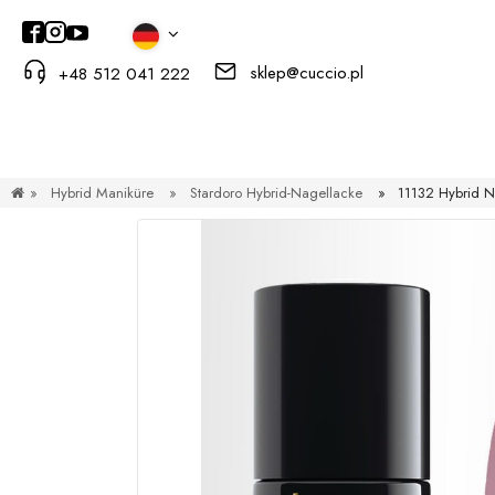
sklep@cuccio.pl
+48 512 041 222
»
Hybrid Maniküre
»
Stardoro Hybrid-Nagellacke
»
11132 Hybrid N