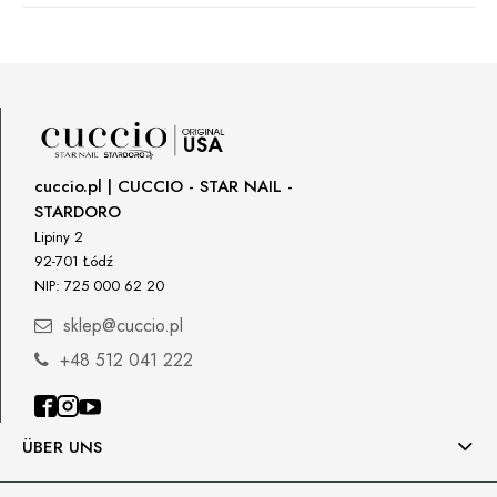
Manufacturer
Star Nail International, Inc.
Valencia, Ca. 91355
29120 Avenue Paine, Stany Zjednoczone
lcenteno@cuccio.com
800 762 6245
cuccio.pl | CUCCIO - STAR NAIL -
STARDORO
Responsible person in the EU
Lipiny 2
92-701 Łódź
Petar Bangeev
NIP: 725 000 62 20
Chakalitsa 2A
2700 Blagoevgrad, Bułgaria
sklep@cuccio.pl
qeri_bangeeva@yahoo.com
+48 512 041 222
+359887430661
Importer
ÜBER UNS
P.H. NEXT Maciej Wojnarowski
Słoneczna 10
91-491 Łódź, Polska