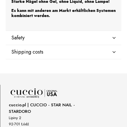
Starke Nägel ohne Gel, ohne Liquid, ohne Lampe!
Es kann mit anderen am Markt erhältlichen Systemen
kombiniert werden.
Safety
Shipping costs
Manufacturer
Star Nail International, Inc.
Valencia, Ca. 91355
DPD Kurier Deutschland
9,07 €
29120 Avenue Paine, Stany Zjednoczone
lcenteno@cuccio.com
800 762 6245
Responsible person in the EU
cuccio.pl | CUCCIO - STAR NAIL -
STARDORO
Petar Bangeev
Chakalitsa 2A
Lipiny 2
2700 Blagoevgrad, Bułgaria
92-701 Łódź