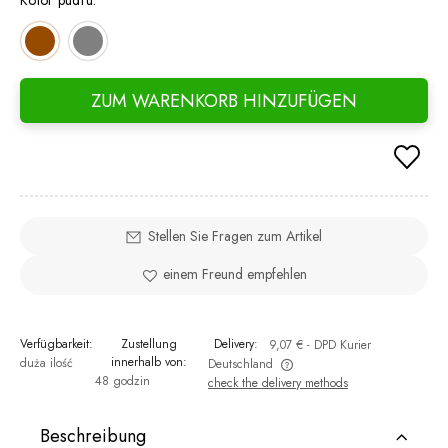
Kolor pudru:
ZUM WARENKORB HINZUFÜGEN
Stellen Sie Fragen zum Artikel
einem Freund empfehlen
Verfügbarkeit:
Zustellung
Delivery:
9,07 €
- DPD Kurier
innerhalb von:
duża ilość
Deutschland
48 godzin
check the delivery methods
The price does not include any possible payment costs
Beschreibung