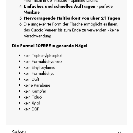
Friert nicht in der Flasche - optimale Dichte.
Einfaches und schnelles Auftragen
- perfekte
Maniküre
Hervorragende Haltbarkeit von über 21 Tagen
Die umgekehrte Form der Flasche ermöglicht es Ihnen,
das Cuccio Veneer bis zum Ende zu verwenden - keine
Verschwendung
Die Formel 10FREE = gesunde Nägel
kein Triphenylphosphat
kein Formaldehydharz
kein Ethyltosylamid
kein Formaldehyd
kein Duft
keine Parabene
kein Kampfer
kein Toluol
kein Xylol
kein DBP
Safety