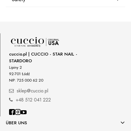
Manufacturer
Star Nail International, Inc.
Valencia, Ca. 91355
29120 Avenue Paine, Stany Zjednoczone
lcenteno@cuccio.com
800 762 6245
cuccio.pl | CUCCIO - STAR NAIL -
STARDORO
Responsible person in the EU
Lipiny 2
92-701 Łódź
Petar Bangeev
NIP: 725 000 62 20
Chakalitsa 2A
2700 Blagoevgrad, Bułgaria
sklep@cuccio.pl
qeri_bangeeva@yahoo.com
+48 512 041 222
+359887430661
Importer
ÜBER UNS
P.H. NEXT Maciej Wojnarowski
Słoneczna 10