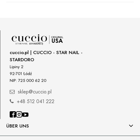
Manufacturer
Star Nail International, Inc.
Valencia, Ca. 91355
29120 Avenue Paine, Stany Zjednoczone
lcenteno@cuccio.com
800 762 6245
cuccio.pl | CUCCIO - STAR NAIL -
STARDORO
Responsible person in the EU
Lipiny 2
92-701 Łódź
Petar Bangeev
NIP: 725 000 62 20
Chakalitsa 2A
2700 Blagoevgrad, Bułgaria
sklep@cuccio.pl
qeri_bangeeva@yahoo.com
+48 512 041 222
+359887430661
Importer
ÜBER UNS
P.H. NEXT Maciej Wojnarowski
Słoneczna 10
91-491 Łódź, Polska