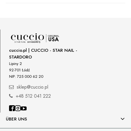
Manufacturer
Star Nail International, Inc.
Valencia, Ca. 91355
29120 Avenue Paine, Stany Zjednoczone
lcenteno@cuccio.com
800 762 6245
cuccio.pl | CUCCIO - STAR NAIL -
STARDORO
Responsible person in the EU
Lipiny 2
92-701 Łódź
Petar Bangeev
NIP: 725 000 62 20
Chakalitsa 2A
2700 Blagoevgrad, Bułgaria
sklep@cuccio.pl
qeri_bangeeva@yahoo.com
+48 512 041 222
+359887430661
Importer
ÜBER UNS
P.H. NEXT Maciej Wojnarowski
Słoneczna 10