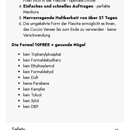
Friert nicht in der Flasche - optimale Dichte.
Einfaches und schnelles Auftragen
- perfekte
Maniküre
Hervorragende Haltbarkeit von über 21 Tagen
Die umgekehrte Form der Flasche ermöglicht es Ihnen,
das Cuccio Veneer bis zum Ende zu verwenden - keine
Verschwendung
Die Formel 10FREE = gesunde Nägel
kein Triphenylphosphat
kein Formaldehydharz
kein Ethyltosylamid
kein Formaldehyd
kein Duft
keine Parabene
kein Kampfer
kein Toluol
kein Xylol
kein DBP
Safety