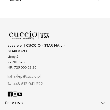
Manufacturer
Star Nail International, Inc.
Valencia, Ca. 91355
29120 Avenue Paine, Stany Zjednoczone
lcenteno@cuccio.com
800 762 6245
cuccio.pl | CUCCIO - STAR NAIL -
STARDORO
Responsible person in the EU
Lipiny 2
92-701 Łódź
Petar Bangeev
NIP: 725 000 62 20
Chakalitsa 2A
2700 Blagoevgrad, Bułgaria
sklep@cuccio.pl
qeri_bangeeva@yahoo.com
+48 512 041 222
+359887430661
Importer
ÜBER UNS
P.H. NEXT Maciej Wojnarowski
Słoneczna 10