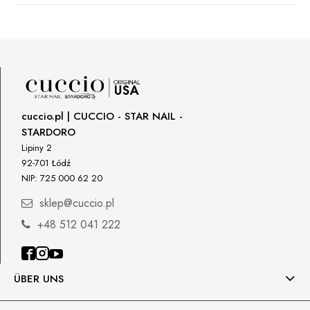
Manufacturer
Star Nail International, Inc.
Valencia, Ca. 91355
29120 Avenue Paine, Stany Zjednoczone
lcenteno@cuccio.com
800 762 6245
cuccio.pl | CUCCIO - STAR NAIL -
STARDORO
Responsible person in the EU
Lipiny 2
92-701 Łódź
Petar Bangeev
NIP: 725 000 62 20
Chakalitsa 2A
2700 Blagoevgrad, Bułgaria
sklep@cuccio.pl
qeri_bangeeva@yahoo.com
+48 512 041 222
+359887430661
Importer
ÜBER UNS
P.H. NEXT Maciej Wojnarowski
Słoneczna 10
91-491 Łódź, Polska