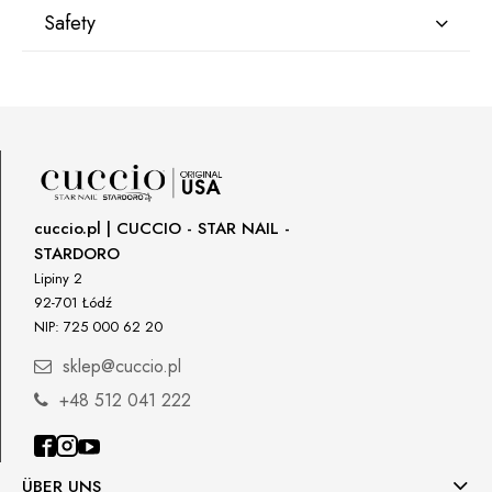
Safety
Manufacturer
Star Nail International, Inc.
Valencia, Ca. 91355
29120 Avenue Paine, Stany Zjednoczone
lcenteno@cuccio.com
800 762 6245
cuccio.pl | CUCCIO - STAR NAIL -
STARDORO
Responsible person in the EU
Lipiny 2
92-701 Łódź
Petar Bangeev
NIP: 725 000 62 20
Chakalitsa 2A
2700 Blagoevgrad, Bułgaria
sklep@cuccio.pl
qeri_bangeeva@yahoo.com
+48 512 041 222
+359887430661
Importer
ÜBER UNS