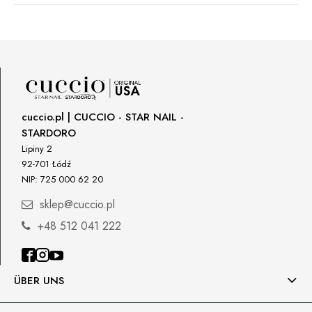
Manufacturer
Star Nail International, Inc.
Valencia, Ca. 91355
29120 Avenue Paine, Stany Zjednoczone
lcenteno@cuccio.com
800 762 6245
cuccio.pl | CUCCIO - STAR NAIL -
STARDORO
Responsible person in the EU
Lipiny 2
92-701 Łódź
Petar Bangeev
NIP: 725 000 62 20
Chakalitsa 2A
2700 Blagoevgrad, Bułgaria
sklep@cuccio.pl
qeri_bangeeva@yahoo.com
+48 512 041 222
+359887430661
Importer
ÜBER UNS
P.H. NEXT Maciej Wojnarowski
Słoneczna 10
91-491 Łódź, Polska