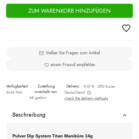
ZUM WARENKORB HINZUFÜGEN
Stellen Sie Fragen zum Artikel
einem Freund empfehlen
Verfügbarkeit:
Zustellung
Delivery:
9,07 €
- DPD Kurier
innerhalb von:
duża ilość
Deutschland
48 godzin
check the delivery methods
The price does not include any possible payment costs
Beschreibung
Pulver Dip System Titan Maniküre 14g