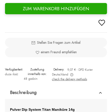
ZUM WARENKORB HINZUFÜGEN
Stellen Sie Fragen zum Artikel
einem Freund empfehlen
Verfügbarkeit:
Zustellung
Delivery:
9,07 €
- DPD Kurier
innerhalb von:
duża ilość
Deutschland
48 godzin
check the delivery methods
The price does not include any possible payment costs
Beschreibung
Pulver Dip System Titan Maniküre 14g