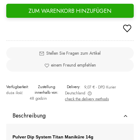
ZUM WARENKORB HINZUFÜGEN
Stellen Sie Fragen zum Artikel
einem Freund empfehlen
Verfügbarkeit:
Zustellung
Delivery:
9,07 €
- DPD Kurier
innerhalb von:
duża ilość
Deutschland
48 godzin
check the delivery methods
The price does not include any possible payment costs
Beschreibung
Pulver Dip System Titan Maniküre 14g