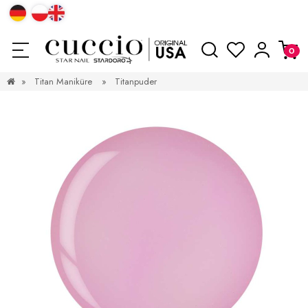
»
Titan Maniküre
»
Titanpuder