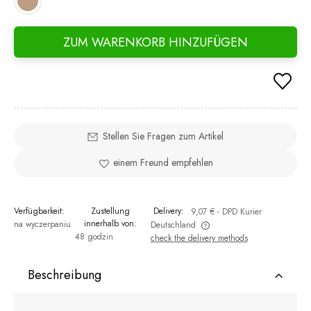
ZUM WARENKORB HINZUFÜGEN
Stellen Sie Fragen zum Artikel
einem Freund empfehlen
Verfügbarkeit:
Zustellung
Delivery:
9,07 €
- DPD Kurier
innerhalb von:
na wyczerpaniu
Deutschland
48 godzin
check the delivery methods
The price does not include any possible payment costs
Beschreibung