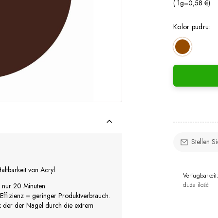
( 1
g
=
0,58 €
)
Kolor pudru:
Stellen S
altbarkeit von Acryl.
Verfügbarkeit
duża ilość
n nur 20 Minuten.
Effizienz = geringer Produktverbrauch.
k der der Nagel durch die extrem