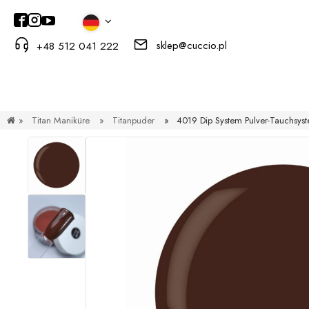
sklep@cuccio.pl
+48 512 041 222
»
Titan Maniküre
»
Titanpuder
»
4019 Dip System Pulver-Tauchsys