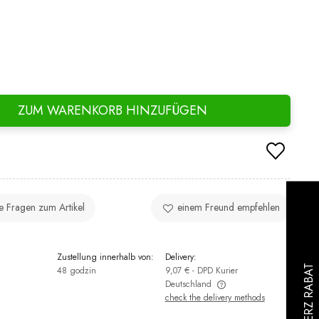
ZUM WARENKORB HINZUFÜGEN
ie Fragen zum Artikel
einem Freund empfehlen
:
Zustellung innerhalb von:
Delivery:
48 godzin
9,07 €
- DPD Kurier
Deutschland
check the delivery methods
The price does not include any possible