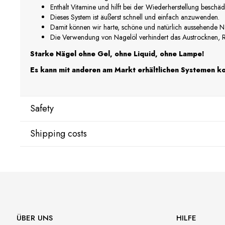
Enthält Vitamine und hilft bei der Wiederherstellung beschäd
Dieses System ist äußerst schnell und einfach anzuwenden.
Damit können wir harte, schöne und natürlich aussehende Nä
Die Verwendung von Nagelöl verhindert das Austrocknen, R
Starke Nägel ohne Gel, ohne Liquid, ohne Lampe!
Es kann mit anderen am Markt erhältlichen Systemen k
Safety
Shipping costs
Manufacturer
Star Nail International, Inc.
Valencia, Ca. 91355
DPD Kurier Deutschland
9,07
29120 Avenue Paine, Stany Zjednoczone
lcenteno@cuccio.com
800 762 6245
ÜBER UNS
HILFE
Responsible person in the EU