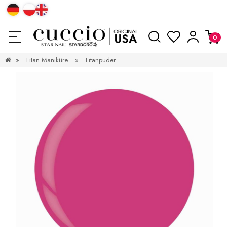
»
Titan Maniküre
»
Titanpuder