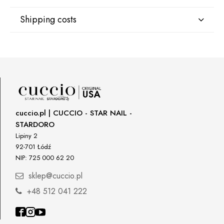
Shipping costs
Manufacturer
Star Nail International, Inc.
Valencia, Ca. 91355
DPD Kurier Deutschland
9,07 €
29120 Avenue Paine, Stany Zjednoczone
lcenteno@cuccio.com
800 762 6245
Responsible person in the EU
cuccio.pl | CUCCIO - STAR NAIL -
STARDORO
Petar Bangeev
Chakalitsa 2A
Lipiny 2
2700 Blagoevgrad, Bułgaria
92-701 Łódź
NIP: 725 000 62 20
qeri_bangeeva@yahoo.com
+359887430661
sklep@cuccio.pl
+48 512 041 222
Importer
P.H. NEXT Maciej Wojnarowski
Słoneczna 10