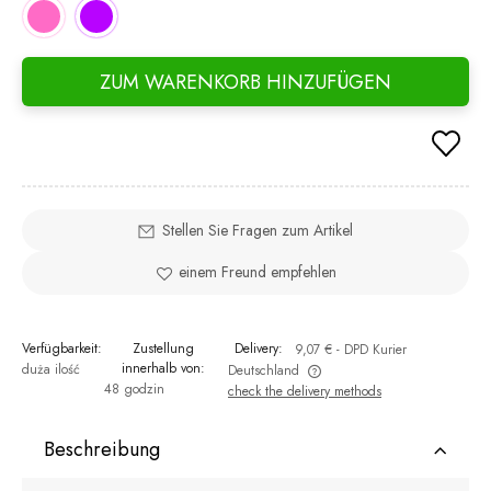
ZUM WARENKORB HINZUFÜGEN
Stellen Sie Fragen zum Artikel
einem Freund empfehlen
Verfügbarkeit:
Zustellung
Delivery:
9,07 €
- DPD Kurier
innerhalb von:
duża ilość
Deutschland
48 godzin
check the delivery methods
The price does not include any possible payment costs
Beschreibung