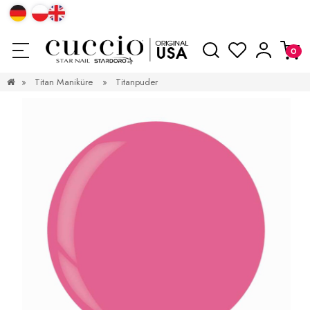
»
Titan Maniküre
»
Titanpuder