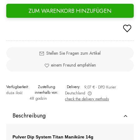
ZUM WARENKORB HINZUFÜGEN
Stellen Sie Fragen zum Artikel
einem Freund empfehlen
Verfügbarkeit:
Zustellung
Delivery:
9,07 €
- DPD Kurier
innerhalb von:
duża ilość
Deutschland
48 godzin
check the delivery methods
The price does not include any possible payment costs
Beschreibung
Pulver Dip System Titan Maniküre 14g