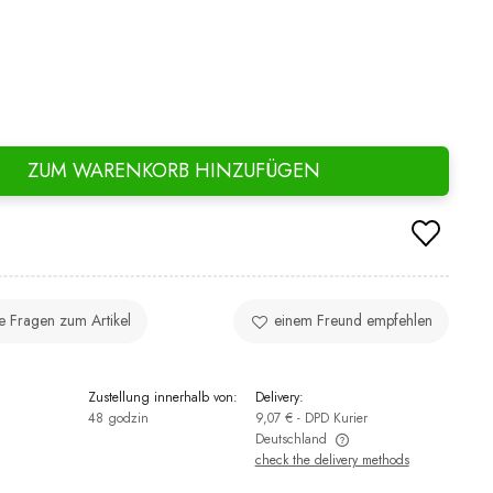
ZUM WARENKORB HINZUFÜGEN
ie Fragen zum Artikel
einem Freund empfehlen
:
Zustellung innerhalb von:
Delivery:
48 godzin
9,07 €
- DPD Kurier
Deutschland
check the delivery methods
The price does not include any possible