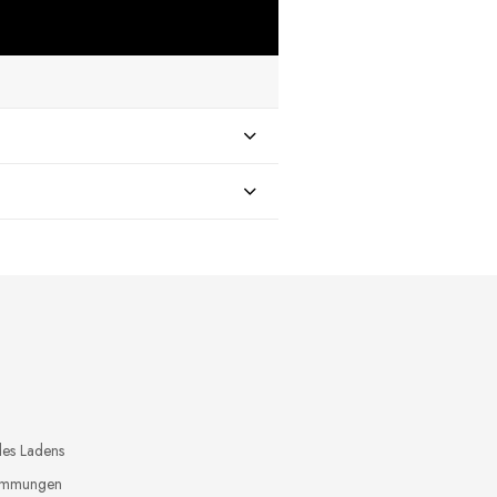
 €
des Ladens
timmungen