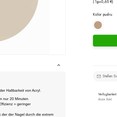
( 1
g
=
0,65 €
)
Kolor pudru:
Stellen S
der Haltbarkeit von Acryl.
Verfügbarkeit
in nur 20 Minuten.
duża ilość
ffizienz = geringer
 der der Nagel durch die extrem