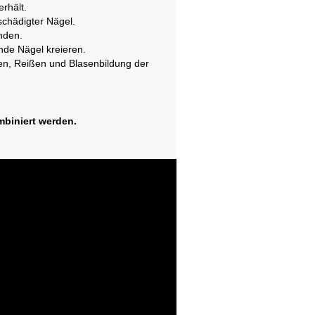
rhält.
schädigter Nägel.
nden.
nde Nägel kreieren.
en, Reißen und Blasenbildung der
mbiniert werden.