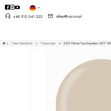
sklep@cuccio.pl
+48 512 041 222
»
Titan Maniküre
»
Titanpuder
»
2351 Pulver-Tauchsystem LEFT