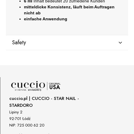
6 ml
Inhalt bedeutet 20 zufriedene Kunden
mitteldicke Konsistenz, läuft beim Auftragen
nicht ab
einfache Anwendung
Safety
Manufacturer
GNBLAB sp.z.o.o
Piotrkowska 270
90-361 Łódź, Polska
uwagi@gnb-lab.com
cuccio.pl | CUCCIO - STAR NAIL -
STARDORO
Importer
Lipiny 2
P.H. NEXT Maciej Wojnarowski
92-701 Łódź
Słoneczna 10
NIP: 725 000 62 20
91-491 Łódź, Polska