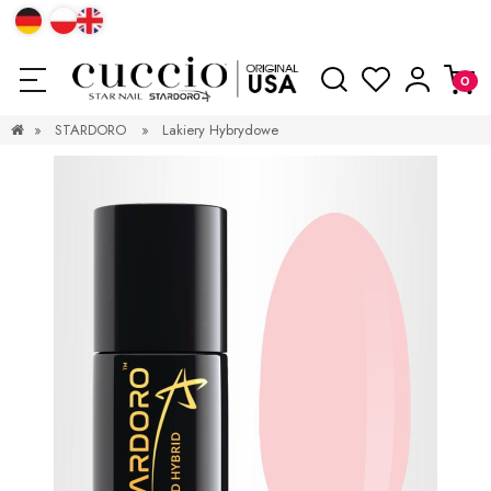
»
STARDORO
»
Lakiery Hybrydowe