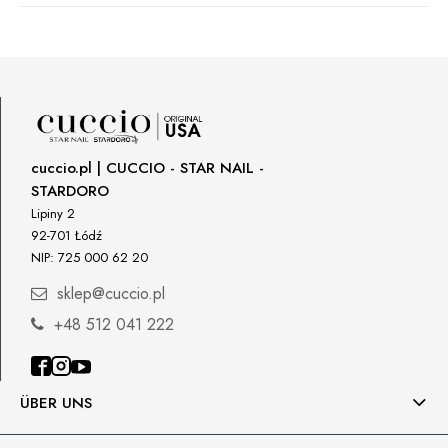
Manufacturer
Star Nail International, Inc.
Valencia, Ca. 91355
29120 Avenue Paine, Stany Zjednoczone
lcenteno@cuccio.com
800 762 6245
cuccio.pl | CUCCIO - STAR NAIL -
STARDORO
Responsible person in the EU
Lipiny 2
92-701 Łódź
Petar Bangeev
NIP: 725 000 62 20
Chakalitsa 2A
2700 Blagoevgrad, Bułgaria
sklep@cuccio.pl
qeri_bangeeva@yahoo.com
+48 512 041 222
+359887430661
Importer
ÜBER UNS
P.H. NEXT Maciej Wojnarowski
Słoneczna 10
91-491 Łódź, Polska