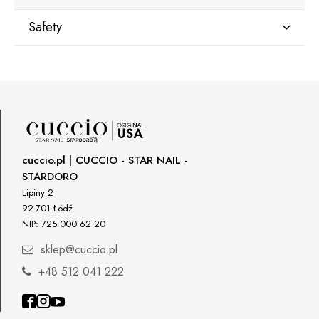
Safety
Manufacturer
Star Nail International, Inc.
Valencia, Ca. 91355
29120 Avenue Paine, Stany Zjednoczone
lcenteno@cuccio.com
800 762 6245
cuccio.pl | CUCCIO - STAR NAIL -
STARDORO
Responsible person in the EU
Lipiny 2
92-701 Łódź
Petar Bangeev
NIP: 725 000 62 20
Chakalitsa 2A
2700 Blagoevgrad, Bułgaria
sklep@cuccio.pl
qeri_bangeeva@yahoo.com
+48 512 041 222
+359887430661
Importer