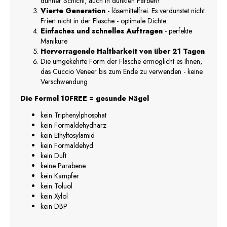
dünner Schicht, auch in dunklen Farben!
Vierte Generation
- lösemittelfrei. Es verdunstet nicht.
Friert nicht in der Flasche - optimale Dichte.
Einfaches und schnelles Auftragen
- perfekte
Maniküre
Hervorragende Haltbarkeit von über 21 Tagen
Die umgekehrte Form der Flasche ermöglicht es Ihnen,
das Cuccio Veneer bis zum Ende zu verwenden - keine
Verschwendung
Die Formel 10FREE = gesunde Nägel
kein Triphenylphosphat
kein Formaldehydharz
kein Ethyltosylamid
kein Formaldehyd
kein Duft
keine Parabene
kein Kampfer
kein Toluol
kein Xylol
kein DBP