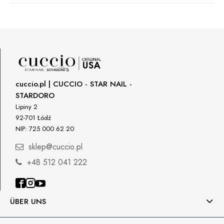
Manufacturer
Star Nail International, Inc.
Valencia, Ca. 91355
29120 Avenue Paine, Stany Zjednoczone
lcenteno@cuccio.com
800 762 6245
cuccio.pl | CUCCIO - STAR NAIL -
STARDORO
Responsible person in the EU
Lipiny 2
92-701 Łódź
Petar Bangeev
NIP: 725 000 62 20
Chakalitsa 2A
2700 Blagoevgrad, Bułgaria
sklep@cuccio.pl
qeri_bangeeva@yahoo.com
+48 512 041 222
+359887430661
Importer
ÜBER UNS
P.H. NEXT Maciej Wojnarowski
Słoneczna 10
91-491 Łódź, Polska