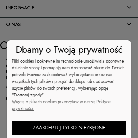
INFORMACJE
O NAS
Opis
Dbamy o Twoją prywatność
T3 LED opaque petal pink galaretta
Pliki cookies i pokrewne im technologie umożliwiają poprawne
Najlepszy żel kamuflaż - szybka stylizacja i piękne paznokcie!
działanie strony i pomagają nam dostosować ofertę do Twoich
Pojemność 7 g
potrzeb. Możesz zaakceptować wykorzystanie przez nas
Konsystencja: galarretta
wszystkich tych plików i przejść do sklepu lub dostosować
80% Oszczędności Czasu i Pieniędzy!
użycie plików do swoich preferencji, wybierając opcję
T3 LED / UV nowy poziom kontroli żelu. Ultragęsty twardy żel z lepszą
"Dostosuj zgody".
przyczepnością
Więcej o plikach cookies przeczytasz w naszej Polityce
Kontrola
- oferuje wytrzymałość i łatwość pracy jak przy akrylu,
prywatności.
bez jego zapachu
Szybkość
- produkt nie spływa podczas aplikacji, przed
utwardzaniem można nałożyć żel na wszystkie paznokcie
ZAAKCEPTUJ TYLKO NIEZBĘDNE
Wytrzymałość
- akryle nie są elastyczne i mogą złamać się pod