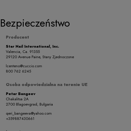
Bezpieczeństwo
Producent
Star Nail International, Inc.
Valencia, Ca. 91355
29120 Avenue Paine, Stany Zjednoczone
lcenteno@cuccio.com
800 762 6245
Osoba odpowiedzialna na terenie UE
Petar Bangeev
Chakalitsa 2A
2700 Blagoevgrad, Bułgaria
qeri_bangeeva@yahoo.com
+359887430661