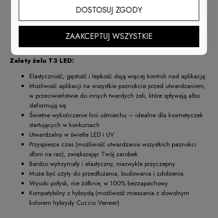
wpływem zbyt dużego nacisku – T3 wyprzedza pozostałe marki
DOSTOSUJ ZGODY
niesamowitą elastycznością i mocną przyczepnością
Wszechstronność
- możliwość aplikacji przez rzeźbienie albo
nakładanie
ZAAKCEPTUJ WSZYSTKIE
Zalety żelu T3 LED:
Elastyczność, gęstość i lepkość dają więcej kontroli nad aplikacją
Możliwość aplikacji na wszystkie paznokcie przed utwardzaniem,
w przeciwieństwie do innych twardych żeli, które spływają albo
deformują się
Świetne wykończenie linii uśmiechu – idealne dla kosmetyczek
startujących w konkursach
Utwardzalny w świetle LED i UV
Przyspiesza czas (możliwość utwardzania wszystkich paznokci
dłoni na raz), zwiększając Twój zarobek
Bardzo wytrzymały i elastyczny, niezwykle przyczepny
Może być użyty do przedłużania, budowania i zdobienia
Wysoki połysk, nie żółknie, w 100% bezzapachowy
Kompatybilny z hybrydą (możliwość mieszania z dowolnym
kolorem hybrydy Cuccio Veneer)