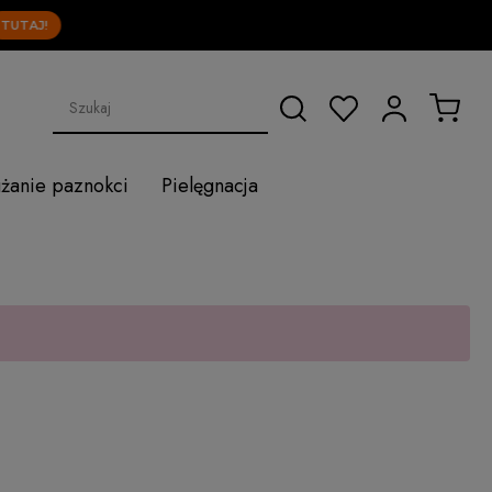
AJ!
użanie paznokci
Pielęgnacja