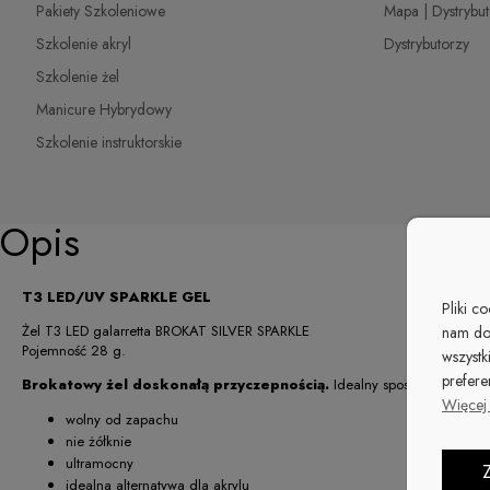
Pakiety Szkoleniowe
Mapa | Dystrybu
Szkolenie akryl
Dystrybutorzy
Szkolenie żel
Manicure Hybrydowy
Szkolenie instruktorskie
Opis
T3 LED/UV SPARKLE GEL
Pliki c
Żel T3 LED galarretta BROKAT SILVER SPARKLE
nam do
Pojemność 28 g.
wszystk
prefere
Brokatowy żel doskonałą przyczepnością.
Idealny sposób na błyszc
Więcej 
wolny od zapachu
nie żółknie
ultramocny
idealna alternatywa dla akrylu