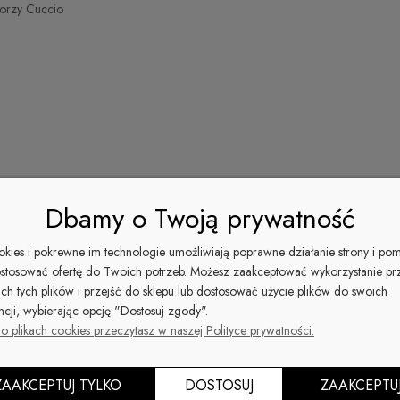
torzy Cuccio
Dbamy o Twoją prywatność
ookies i pokrewne im technologie umożliwiają poprawne działanie strony i po
stosować ofertę do Twoich potrzeb. Możesz zaakceptować wykorzystanie pr
ich tych plików i przejść do sklepu lub dostosować użycie plików do swoich
ncji, wybierając opcję "Dostosuj zgody".
zące paznokcie.
Najwyższej jakości pigmenty.
o plikach cookies przeczytasz w naszej Polityce prywatności.
ZAAKCEPTUJ TYLKO
DOSTOSUJ
ZAAKCEPTU