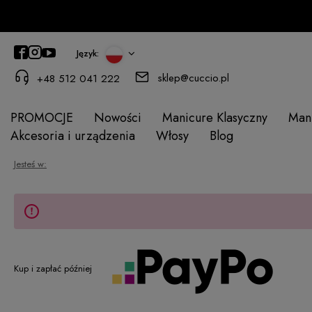
Język:
sklep@cuccio.pl
+48 512 041 222
PROMOCJE
Nowości
Manicure Klasyczny
Man
Akcesoria i urządzenia
Włosy
Blog
Jesteś w:
Kup i zapłać później