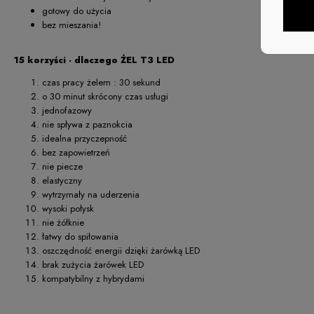
gotowy do użycia
bez mieszania!
15 korzyści - dlaczego ŻEL T3 LED
czas pracy żelem : 30 sekund
o 30 minut skrócony czas usługi
jednofazowy
nie spływa z paznokcia
idealna przyczepność
bez zapowietrzeń
nie piecze
elastyczny
wytrzymały na uderzenia
wysoki połysk
nie żółknie
łatwy do spiłowania
oszczędność energii dzięki żarówką LED
brak zużycia żarówek LED
kompatybilny z hybrydami