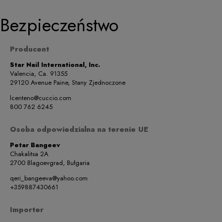
Bezpieczeństwo
Producent
Star Nail International, Inc.
Valencia, Ca. 91355
29120 Avenue Paine, Stany Zjednoczone
lcenteno@cuccio.com
800 762 6245
Osoba odpowiedzialna na terenie UE
Petar Bangeev
Chakalitsa 2A
2700 Blagoevgrad, Bułgaria
qeri_bangeeva@yahoo.com
+359887430661
Importer