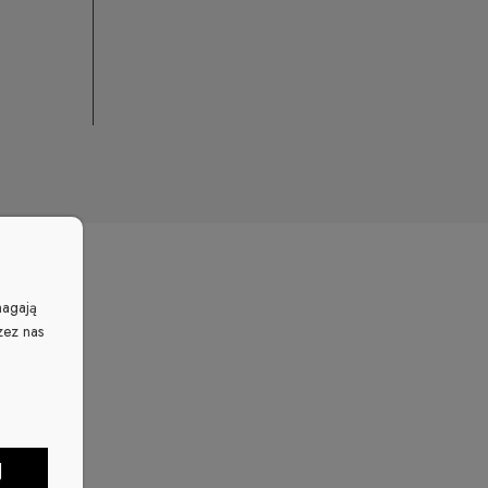
magają
zez nas
J