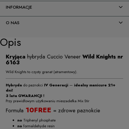
INFORMACJE
O NAS
Opis
Kryjąca
hybryda Cuccio Veneer
Wild Knights nr
6163
Wild Knights to czysty granat (atramentowy).
Hybryda
do paznokci
IV Generacji
—
idealny manicure 21+
dni!
3 lata GWARANCJI !
Przy prawidłowym użytkowaniu mieszadełka Mix Stir
10FREE
Formuła
= zdrowe paznokcie
no
Triphenyl phosphate
no
formaldehyde resin