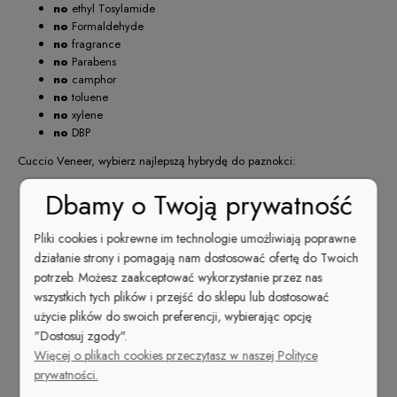
no
ethyl Tosylamide
no
Formaldehyde
no
fragrance
no
Parabens
no
camphor
no
toluene
no
xylene
no
DBP
Cuccio Veneer, wybierz najlepszą hybrydę do paznokci:
Bezkonkurencyjna wydajność
. 1 butelka = 51
Dbamy o Twoją prywatność
zadowolonych klientek
Triple-Pigmentation — opatentowany system potrójnej
Pliki cookies i pokrewne im technologie umożliwiają poprawne
pigmentacji,
pełne krycie już po 1 cienkiej
działanie strony i pomagają nam dostosować ofertę do Twoich
warstwie
, nawet przy ciemnych kolorach!
potrzeb. Możesz zaakceptować wykorzystanie przez nas
Ekstremalnie wysoki połysk
, który nie traci
wszystkich tych plików i przejść do sklepu lub dostosować
swojej intensywności nawet po kilku tygodniach
użycie plików do swoich preferencji, wybierając opcję
aktywnego używania dłoni
"Dostosuj zgody".
Czwarta generacja —
nie zawiera
rozpuszczalników
. Nie paruje. Nie zastyga w
Więcej o plikach cookies przeczytasz w naszej Polityce
butelce —
optymalna gęstość
.
prywatności.
Szybka i
łatwa aplikacja
— manicure idealny