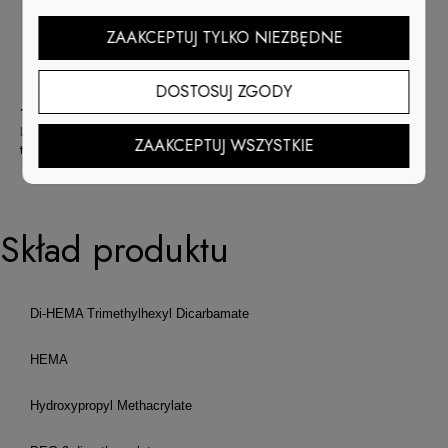
Rewelacyjna trwałość
ponad 21 dni
ZAAKCEPTUJ TYLKO NIEZBĘDNE
Odwrócony kształt butelki pozwala wykorzystać
Cuccio Veneer do samego końca —
zero strat
Formuła
LED & UV
utwardzany 30 sekund
DOSTOSUJ ZGODY
TRIO - Match Makers plus Dip
Lakier Cuccio Premium
, Hybryda Cuccio Veneer i
puder Dip System
w
ZAAKCEPTUJ WSZYSTKIE
tym samym kolorze.
Skład produktu
Di-HEMA Trimethylhexyl Dicarbamate
HEMA
Hydroxypropyl Methacrylate