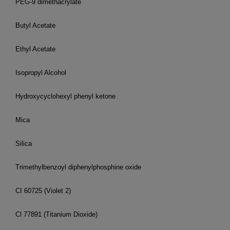
PEG-9 dimethacrylate
Butyl Acetate
Ethyl Acetate
Isopropyl Alcohol
Hydroxycyclohexyl phenyl ketone
Mica
Silica
Trimethylbenzoyl diphenylphosphine oxide
CI 60725 (Violet 2)
Cl 77891 (Titanium Dioxide)