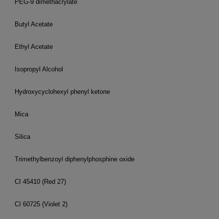
PEG-9 dimethacrylate
Butyl Acetate
Ethyl Acetate
Isopropyl Alcohol
Hydroxycyclohexyl phenyl ketone
Mica
Silica
Trimethylbenzoyl diphenylphosphine oxide
CI 45410 (Red 27)
CI 60725 (Violet 2)