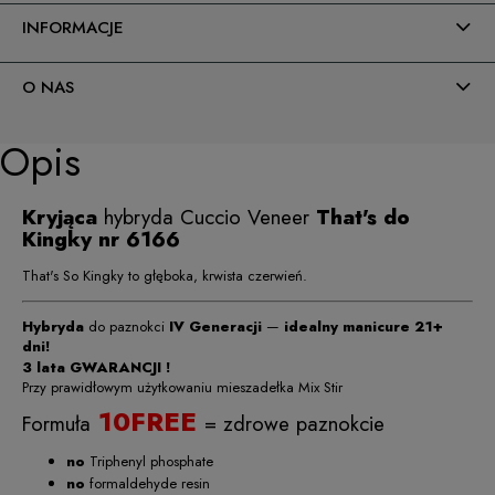
INFORMACJE
O NAS
Opis
Kryjąca
hybryda Cuccio Veneer
That's do
Kingky nr 6166
That's So Kingky to głęboka, krwista czerwień.
Hybryda
do paznokci
IV Generacji
—
idealny manicure 21+
dni!
3 lata GWARANCJI !
Przy prawidłowym użytkowaniu mieszadełka Mix Stir
10FREE
Formuła
= zdrowe paznokcie
no
Triphenyl phosphate
no
formaldehyde resin