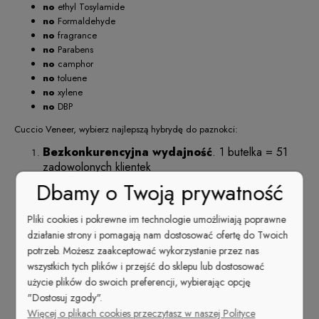
no
ethyl Tosylamide
no
Formaldehyde
no
fragrance
no
Parabens
no
camphor
no
toluene
no
xylene
no
DBP
Cuccio Veneer, wybierz najlepszą hybrydę do paznokci:
Bezkonkurencyjna wydajność
. 1 butelka = 51
zadowolonych klientek
Triple-Pigmentation — opatentowany system potrójnej
Dbamy o Twoją prywatność
pigmentacji,
pełne krycie już po 1 cienkiej
warstwie
, nawet przy ciemnych kolorach!
Pliki cookies i pokrewne im technologie umożliwiają poprawne
Ekstremalnie wysoki połysk
, który nie traci
działanie strony i pomagają nam dostosować ofertę do Twoich
swojej intensywności nawet po kilku tygodniach
potrzeb. Możesz zaakceptować wykorzystanie przez nas
aktywnego używania dłoni
wszystkich tych plików i przejść do sklepu lub dostosować
Czwarta generacja —
nie zawiera
użycie plików do swoich preferencji, wybierając opcję
rozpuszczalników
. Nie paruje. Nie zastyga w
"Dostosuj zgody".
butelce —
optymalna gęstość
.
Więcej o plikach cookies przeczytasz w naszej Polityce
Szybka i
łatwa aplikacja
— manicure idealny