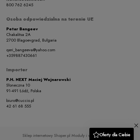
800 762 6245
Osoba odpowiedzialna na terenie UE
Petar Bangeev
Chakalitsa 2A
2700 Blagoevgrad, Bułgaria
qeri_bangeeva@yahoo.com
+359887430661
Importer
P.H. NEXT Maciej Wojnarowski
Słoneczna 10
91-491 Łódź, Polska
biuro@cuccio.pl
42 61 68 555
Sklep internetowy Shoper.pl
Moduły i wtyczki imodules