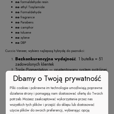
no
formaldehyde resin
no
ethyl Tosylamide
no
Formaldehyde
no
fragrance
no
Parabens
no
camphor
no
toluene
no
xylene
no
DBP
Cuccio Veneer, wybierz najlepszą hybrydę do paznokci:
Bezkonkurencyjna wydajność
. 1 butelka = 51
zadowolonych klientek
Triple-Pigmentation — opatentowany system potrójnej
pigmentacji,
pełne krycie już po 1 cienkiej
Dbamy o Twoją prywatność
warstwie
, nawet przy ciemnych kolorach!
Ekstremalnie wysoki połysk
, który nie traci
Pliki cookies i pokrewne im technologie umożliwiają poprawne
swojej intensywności nawet po kilku tygodniach
działanie strony i pomagają nam dostosować ofertę do Twoich
aktywnego używania dłoni
potrzeb. Możesz zaakceptować wykorzystanie przez nas
Czwarta generacja —
nie zawiera
wszystkich tych plików i przejść do sklepu lub dostosować
rozpuszczalników
. Nie paruje. Nie zastyga w
użycie plików do swoich preferencji, wybierając opcję
butelce —
optymalna gęstość
.