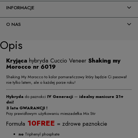
INFORMACJE
O NAS
Opis
Kryjąca
hybryda Cuccio Veneer
Shaking my
Morocco nr 6019
Shaking My Morocco to kolor pomarańczowy który będzie Ci pasował
nie tylko latem, ale o każdej porze roku!
Hybryda
do paznokci
IV Generacji
—
idealny manicure 21+
dni!
3 lata GWARANCJI !
Przy prawidłowym użytkowaniu mieszadełka Mix Stir
10FREE
Formuła
= zdrowe paznokcie
no
Triphenyl phosphate