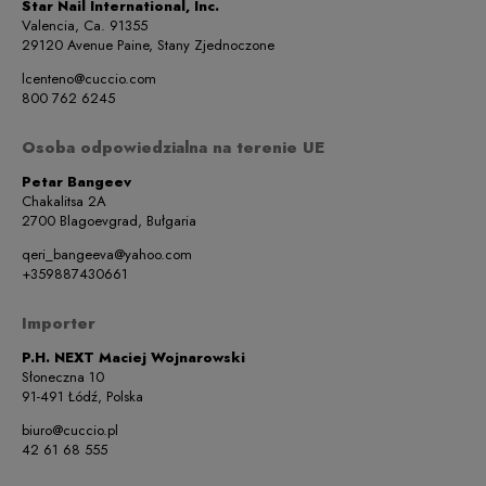
Star Nail International, Inc.
Valencia, Ca. 91355
29120 Avenue Paine, Stany Zjednoczone
lcenteno@cuccio.com
800 762 6245
Osoba odpowiedzialna na terenie UE
Petar Bangeev
Chakalitsa 2A
2700 Blagoevgrad, Bułgaria
qeri_bangeeva@yahoo.com
+359887430661
Importer
P.H. NEXT Maciej Wojnarowski
Słoneczna 10
91-491 Łódź, Polska
biuro@cuccio.pl
42 61 68 555