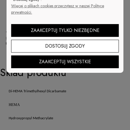
Rewelacyjna trwałość
ponad 21 dni
Więcej o plikach cookies przeczytasz w naszej Polityce
Odwrócony kształt butelki pozwala wykorzystać
prywatności.
Cuccio Veneer do samego końca —
zero strat
Formuła
LED & UV
utwardzany 30 sekund
ZAAKCEPTUJ TYLKO NIEZBĘDNE
TRIO - Match Makers plus Dip
Lakier Cuccio Premium
, Hybryda Cuccio Veneer i
puder Dip System
w
tym samym kolorze.
DOSTOSUJ ZGODY
ZAAKCEPTUJ WSZYSTKIE
Skład produktu
Di-HEMA Trimethylhexyl Dicarbamate
HEMA
Hydroxypropyl Methacrylate