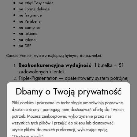
no
ethyl Tosylamide
no
Formaldehyde
no
fragrance
no
Parabens
no
camphor
no
toluene
no
xylene
no
DBP
Cuccio Veneer, wybierz najlepszą hybrydę do paznokci:
Bezkonkurencyjna wydajność
. 1 butelka = 51
zadowolonych klientek
Triple-Pigmentation — opatentowany system potrójnej
pigmentacji,
pełne krycie już po 1 cienkiej
Dbamy o Twoją prywatność
warstwie
, nawet przy ciemnych kolorach!
Ekstremalnie wysoki połysk
, który nie traci
Pliki cookies i pokrewne im technologie umożliwiają poprawne
swojej intensywności nawet po kilku tygodniach
działanie strony i pomagają nam dostosować ofertę do Twoich
aktywnego używania dłoni
potrzeb. Możesz zaakceptować wykorzystanie przez nas
Czwarta generacja —
nie zawiera
rozpuszczalników
. Nie paruje. Nie zastyga w
wszystkich tych plików i przejść do sklepu lub dostosować
butelce —
optymalna gęstość
.
użycie plików do swoich preferencji, wybierając opcję
Szybka i
łatwa aplikacja
— manicure idealny
"Dostosuj zgody".