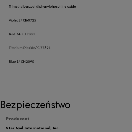
Trimethylbenzoyl diphenylphosphine oxide
Violet 2/ CI60725
Red 34/ CI15880
Titanium Dioxide/ CI77891
Blue 1/ CI42090
Bezpieczeństwo
Producent
Star Nail International, Inc.