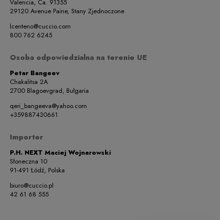
Valencia, Ca. 91355
29120 Avenue Paine, Stany Zjednoczone
lcenteno@cuccio.com
800 762 6245
Osoba odpowiedzialna na terenie UE
Petar Bangeev
Chakalitsa 2A
2700 Blagoevgrad, Bułgaria
qeri_bangeeva@yahoo.com
+359887430661
Importer
P.H. NEXT Maciej Wojnarowski
Słoneczna 10
91-491 Łódź, Polska
biuro@cuccio.pl
42 61 68 555