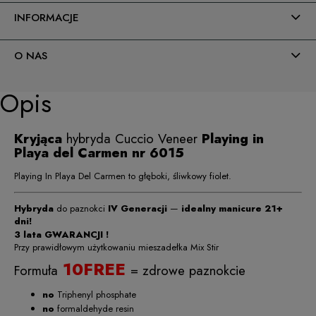
INFORMACJE
O NAS
Opis
Kryjąca
hybryda Cuccio Veneer
Playing in
Playa del Carmen nr 6015
Playing In Playa Del Carmen to głęboki, śliwkowy fiolet.
Hybryda
do paznokci
IV Generacji
—
idealny manicure 21+
dni!
3 lata GWARANCJI !
Przy prawidłowym użytkowaniu mieszadełka Mix Stir
10FREE
Formuła
= zdrowe paznokcie
no
Triphenyl phosphate
no
formaldehyde resin