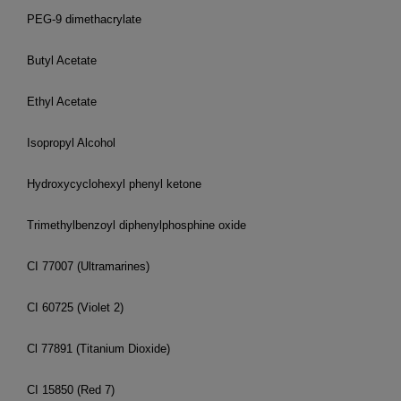
PEG-9 dimethacrylate
Butyl Acetate
Ethyl Acetate
Isopropyl Alcohol
Hydroxycyclohexyl phenyl ketone
Trimethylbenzoyl diphenylphosphine oxide
CI 77007 (Ultramarines)
CI 60725 (Violet 2)
Cl 77891 (Titanium Dioxide)
CI 15850 (Red 7)