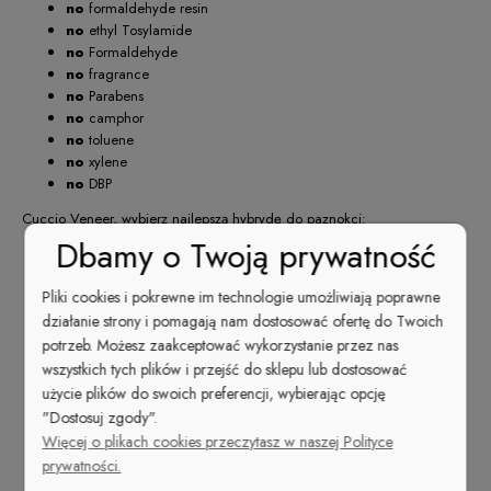
no
formaldehyde resin
no
ethyl Tosylamide
no
Formaldehyde
no
fragrance
no
Parabens
no
camphor
no
toluene
no
xylene
no
DBP
Cuccio Veneer, wybierz najlepszą hybrydę do paznokci:
Dbamy o Twoją prywatność
Bezkonkurencyjna wydajność
. 1 butelka = 51
zadowolonych klientek
Pliki cookies i pokrewne im technologie umożliwiają poprawne
Triple-Pigmentation — opatentowany system potrójnej
działanie strony i pomagają nam dostosować ofertę do Twoich
pigmentacji,
pełne krycie już po 1 cienkiej
warstwie
, nawet przy ciemnych kolorach!
potrzeb. Możesz zaakceptować wykorzystanie przez nas
Ekstremalnie wysoki połysk
, który nie traci
wszystkich tych plików i przejść do sklepu lub dostosować
swojej intensywności nawet po kilku tygodniach
użycie plików do swoich preferencji, wybierając opcję
aktywnego używania dłoni
"Dostosuj zgody".
Czwarta generacja —
nie zawiera
Więcej o plikach cookies przeczytasz w naszej Polityce
rozpuszczalników
. Nie paruje. Nie zastyga w
prywatności.
butelce —
optymalna gęstość
.