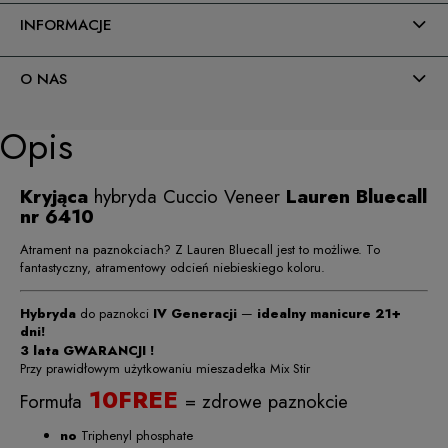
INFORMACJE
O NAS
Opis
Kryjąca
hybryda Cuccio Veneer
Lauren Bluecall
nr 6410
Atrament na paznokciach? Z Lauren Bluecall jest to możliwe. To
fantastyczny, atramentowy odcień niebieskiego koloru.
Hybryda
do paznokci
IV Generacji
—
idealny manicure 21+
dni!
3 lata GWARANCJI !
Przy prawidłowym użytkowaniu mieszadełka Mix Stir
10FREE
Formuła
= zdrowe paznokcie
no
Triphenyl phosphate