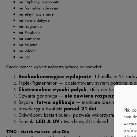
no
Triphenyl phosphate
no
formaldehyde resin
no
ethyl Tosylamide
no
Formaldehyde
no
fragrance
no
Parabens
no
camphor
no
toluene
no
xylene
no
DBP
Cuccio Veneer, wybierz najlepszą hybrydę do paznokci:
Bezkonkurencyjna wydajność
. 1 butelka = 51 zado
Triple-Pigmentation — opatentowany system potrójnej pig
Ekstremalnie wysoki połysk
, który nie traci swojej
Czwarta generacja —
nie zawiera rozpuszczalnikó
Szybka i
łatwa aplikacja
— manicure idealny
Rewelacyjna trwałość
ponad 21 dni
Pliki c
Odwrócony kształt butelki pozwala wykorzystać Cucci
nam do
Formuła
LED & UV
utwardzany 30 sekund
wszystk
prefere
TRIO - Match Makers plus Dip
Więcej 