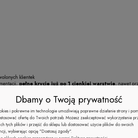
wolonych klientek
mentacji,
pełne krycie już po 1 cienkiej warstwie
, nawet pr
 intensywności nawet po kilku tygodniach aktywnego używania dłoni
Dbamy o Twoją prywatność
w
. Nie paruje. Nie zastyga w butelce —
optymalna gęstość
.
ookies i pokrewne im technologie umożliwiają poprawne działanie strony i po
o Veneer do samego końca —
zero strat
stosować ofertę do Twoich potrzeb. Możesz zaakceptować wykorzystanie pr
ich tych plików i przejść do sklepu lub dostosować użycie plików do swoich
ncji, wybierając opcję "Dostosuj zgody".
o plikach cookies przeczytasz w naszej Polityce prywatności.