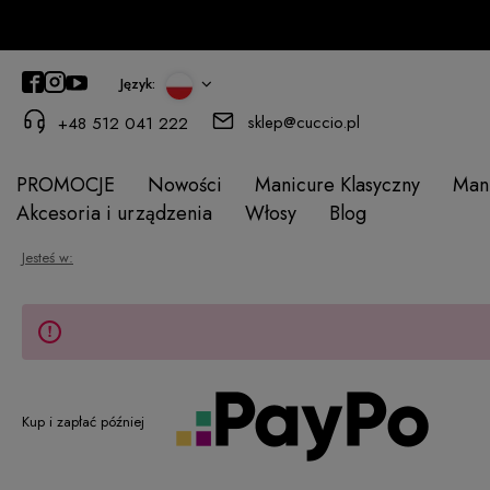
Język:
sklep@cuccio.pl
+48 512 041 222
PROMOCJE
Nowości
Manicure Klasyczny
Man
Akcesoria i urządzenia
Włosy
Blog
Jesteś w:
Kup i zapłać później