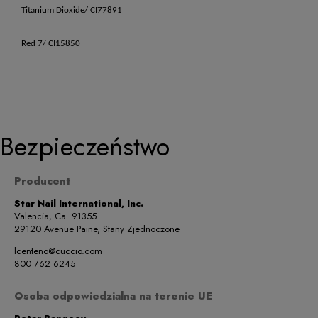
Titanium Dioxide/ CI77891
Red 7/ CI15850
Bezpieczeństwo
Producent
Star Nail International, Inc.
Valencia, Ca. 91355
29120 Avenue Paine, Stany Zjednoczone
lcenteno@cuccio.com
800 762 6245
Osoba odpowiedzialna na terenie UE