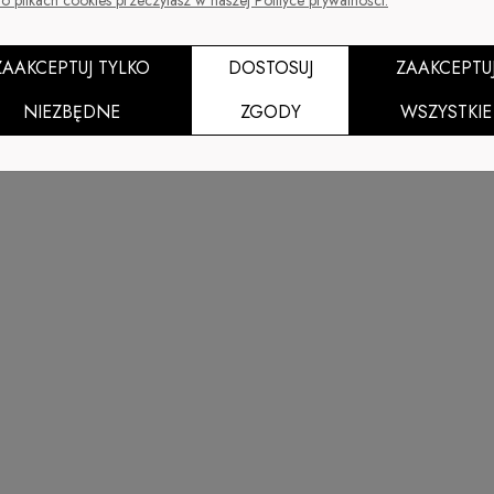
amym kolorze.
ZAAKCEPTUJ TYLKO
DOSTOSUJ
ZAAKCEPTU
NIEZBĘDNE
ZGODY
WSZYSTKIE