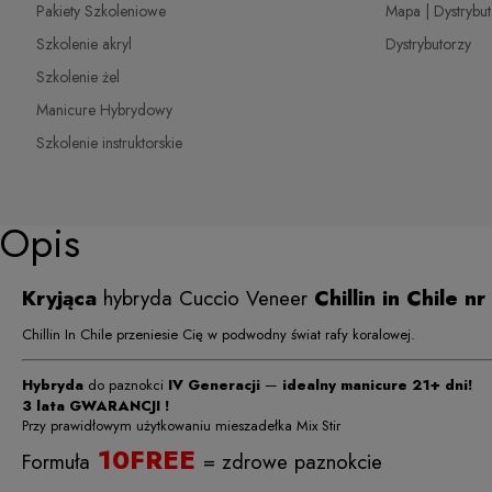
Pakiety Szkoleniowe
Mapa | Dystrybu
Szkolenie akryl
Dystrybutorzy
Szkolenie żel
Manicure Hybrydowy
Szkolenie instruktorskie
Opis
Kryjąca
hybryda Cuccio Veneer
Chillin in Chile 
Chillin In Chile przeniesie Cię w podwodny świat rafy koralowej.
Hybryda
do paznokci
IV Generacji
—
idealny manicure 21+ dni!
3 lata GWARANCJI !
Przy prawidłowym użytkowaniu mieszadełka Mix Stir
10FREE
Formuła
= zdrowe paznokcie