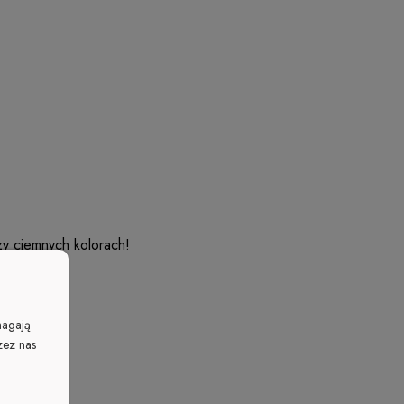
zy ciemnych kolorach!
magają
zez nas