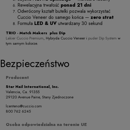
Rewelacyjna trwałość
ponad 21 dni
Odwrócony kształt butelki pozwala wykorzystać
Cuccio Veneer do samego końca —
zero strat
Formuła
LED & UV
utwardzany 30 sekund
TRIO - Match Makers plus Dip
Lakier Cuccio Premium
, Hybryda Cuccio Veneer i
puder Dip System
w
tym samym kolorze.
Bezpieczeństwo
Producent
Star Nail International, Inc.
Valencia, Ca. 91355
29120 Avenue Paine, Stany Zjednoczone
lcenteno@cuccio.com
800 762 6245
Osoba odpowiedzialna na terenie UE