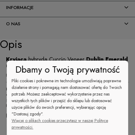
INFORMACJE
O NAS
Opis
Kryjąca
hybryda Cuccio Veneer
Dublin Emerald
nr 6080
Dbamy o Twoją prywatność
Dublin Emerald to olśniewająca, szmaragdowa hybryda.
Pliki cookies i pokrewne im technologie umożliwiają poprawne
działanie strony i pomagają nam dostosować ofertę do Twoich
Hybryda
do paznokci
IV Generacji
—
idealny manicure 21+
potrzeb. Możesz zaakceptować wykorzystanie przez nas
dni!
3 lata GWARANCJI !
wszystkich tych plików i przejść do sklepu lub dostosować
Przy prawidłowym użytkowaniu mieszadełka Mix Stir
użycie plików do swoich preferencji, wybierając opcję
10FREE
"Dostosuj zgody".
Formuła
= zdrowe paznokcie
Więcej o plikach cookies przeczytasz w naszej Polityce
no
Triphenyl phosphate
prywatności.
no
formaldehyde resin