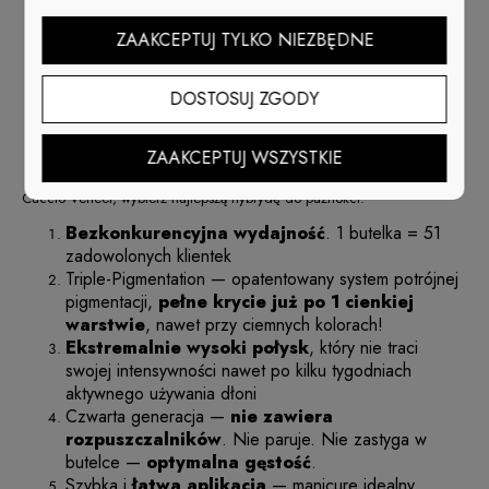
no
ethyl Tosylamide
no
Formaldehyde
ZAAKCEPTUJ TYLKO NIEZBĘDNE
no
fragrance
no
Parabens
DOSTOSUJ ZGODY
no
camphor
no
toluene
no
xylene
ZAAKCEPTUJ WSZYSTKIE
no
DBP
Cuccio Veneer, wybierz najlepszą hybrydę do paznokci:
Bezkonkurencyjna wydajność
. 1 butelka = 51
zadowolonych klientek
Triple-Pigmentation — opatentowany system potrójnej
pigmentacji,
pełne krycie już po 1 cienkiej
warstwie
, nawet przy ciemnych kolorach!
Ekstremalnie wysoki połysk
, który nie traci
swojej intensywności nawet po kilku tygodniach
aktywnego używania dłoni
Czwarta generacja —
nie zawiera
rozpuszczalników
. Nie paruje. Nie zastyga w
butelce —
optymalna gęstość
.
Szybka i
łatwa aplikacja
— manicure idealny